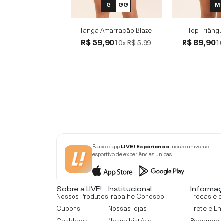
G
GG
M
Tanga Amarração Blaze
Top Triâng
R$ 59,90
R$ 89,90
10x
R$ 5,99
1
Baixe o app
LIVE! Experience
, nosso universo
esportivo de experiências únicas.
Sobre a LIVE!
Institucional
Informa
Nossos Produtos
Trabalhe Conosco
Trocas e 
Cupons
Nossas lojas
Frete e E
Cashback
Nossa história
Pagamen