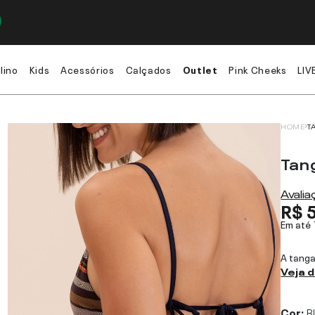
lino
Kids
Acessórios
Calçados
Outlet
Pink Cheeks
LIV
HOME
T
Tan
Avali
R$ 
Em até
A tanga
Veja 
Cor:
B