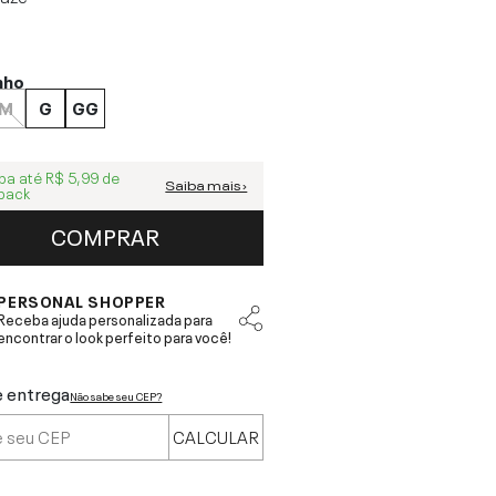
nho
M
G
GG
ba até
R$ 5,99
de
Saiba mais ›
back
COMPRAR
PERSONAL SHOPPER
Receba ajuda personalizada para
encontrar o look perfeito para você!
e entrega
Não sabe seu CEP?
CALCULAR