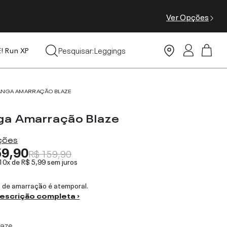
Ver Opções
Tops
Pesquisar:
Leggings
E! Run XP
Moda Praia
ANGA AMARRAÇÃO BLAZE
ga Amarração Blaze
ações
59,90
R$ 159,90
 10x de
R$ 5,99
sem juros
 de amarração é atemporal.
descrição completa ›
laze