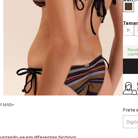
Tama
P
Rece
cash
 MAIS
Frete 
justando-se em diferentes biotipos.