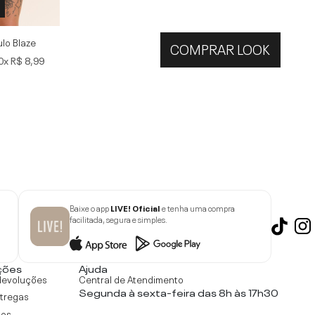
ulo Blaze
COMPRAR LOOK
0x
R$ 8,99
Baixe o app
LIVE! Oficial
e tenha uma compra
facilitada, segura e simples.
ções
Ajuda
devoluções
Central de Atendimento
Segunda à sexta-feira das 8h às 17h30
ntregas
tos