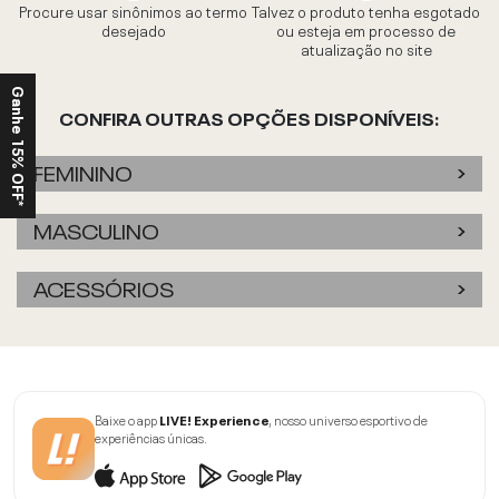
Procure usar sinônimos ao termo
Talvez o produto tenha esgotado
desejado
ou esteja em processo de
atualização no site
Ganhe 15% OFF*
CONFIRA OUTRAS OPÇÕES DISPONÍVEIS:
FEMININO
MASCULINO
ACESSÓRIOS
Baixe o app
LIVE! Experience
, nosso universo esportivo de
experiências únicas.