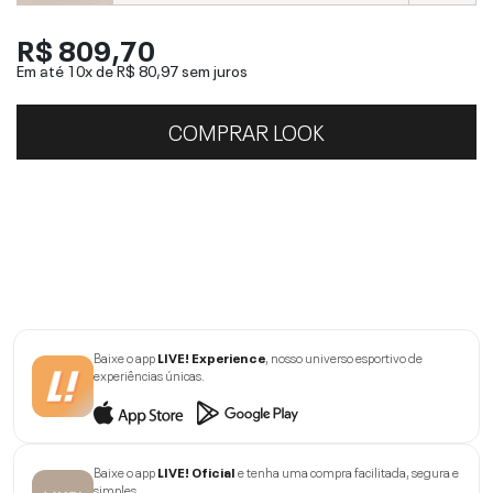
R$ 809,70
Em até 10x de
R$ 80,97
sem juros
COMPRAR LOOK
Baixe o app
LIVE! Experience
, nosso universo esportivo de
experiências únicas.
Baixe o app
LIVE! Oficial
e tenha uma compra facilitada, segura e
simples.