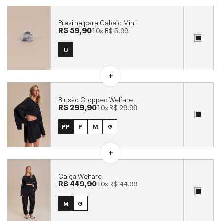
Presilha para Cabelo Mini
R$ 59,90
10x
R$ 5,99
U
Blusão Cropped Welfare
R$ 299,90
10x
R$ 29,99
PP
P
M
G
Calça Welfare
R$ 449,90
10x
R$ 44,99
M
G