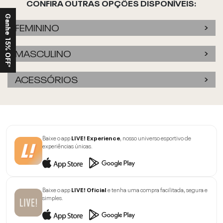
CONFIRA OUTRAS OPÇÕES DISPONÍVEIS:
Ganhe 15% OFF*
FEMININO
MASCULINO
ACESSÓRIOS
Baixe o app
LIVE! Experience
, nosso universo esportivo de
experiências únicas.
Baixe o app
LIVE! Oficial
e tenha uma compra facilitada, segura e
simples.