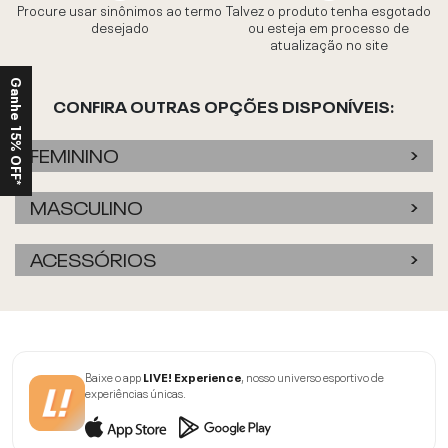
Procure usar sinônimos ao termo
Talvez o produto tenha esgotado
desejado
ou esteja em processo de
atualização no site
Ganhe 15% OFF*
CONFIRA OUTRAS OPÇÕES DISPONÍVEIS:
FEMININO
MASCULINO
ACESSÓRIOS
Baixe o app
LIVE! Experience
, nosso universo esportivo de
experiências únicas.