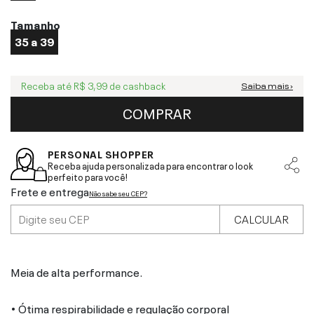
Tamanho
35 a 39
Receba até
R$ 3,99
de cashback
Saiba mais ›
COMPRAR
PERSONAL SHOPPER
Receba ajuda personalizada para encontrar o look
perfeito para você!
Frete e entrega
Não sabe seu CEP?
CALCULAR
Meia de alta performance.
• Ótima respirabilidade e regulação corporal