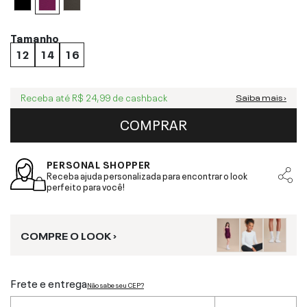
Tamanho
12
14
16
Receba até
R$ 24,99
de cashback
Saiba mais ›
COMPRAR
PERSONAL SHOPPER
Receba ajuda personalizada para encontrar o look
perfeito para você!
COMPRE O LOOK ›
Frete e entrega
Não sabe seu CEP?