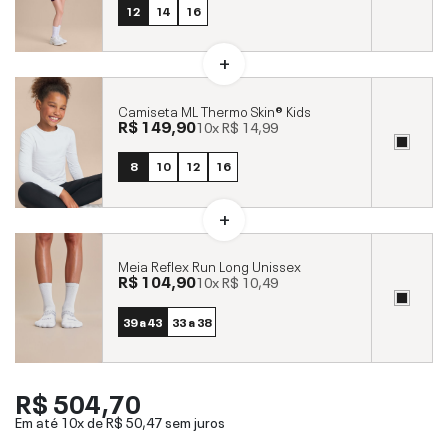
12
14
16
Camiseta ML Thermo Skin® Kids
R$ 149,90
10x
R$ 14,99
8
10
12
16
Meia Reflex Run Long Unissex
R$ 104,90
10x
R$ 10,49
39 a 43
33 a 38
R$ 504,70
Em até 10x de
R$ 50,47
sem juros