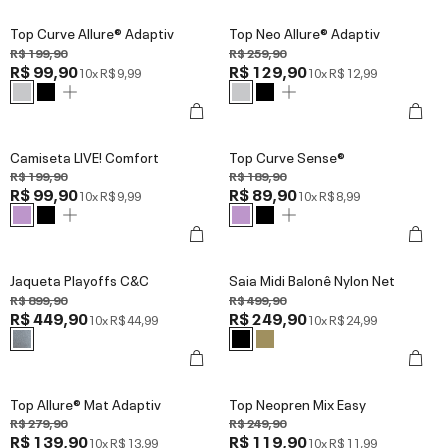
Top Curve Allure® Adaptiv
Top Neo Allure® Adaptiv
R$ 199,90
R$ 259,90
R$ 99,90
R$ 129,90
10x
R$ 9,99
10x
R$ 12,99
Camiseta LIVE! Comfort
Top Curve Sense®
R$ 199,90
R$ 189,90
R$ 99,90
R$ 89,90
10x
R$ 9,99
10x
R$ 8,99
Jaqueta Playoffs C&C
Saia Midi Balonê Nylon Net
R$ 899,90
R$ 499,90
R$ 449,90
R$ 249,90
10x
R$ 44,99
10x
R$ 24,99
Top Allure® Mat Adaptiv
Top Neopren Mix Easy
R$ 279,90
R$ 249,90
R$ 139,90
R$ 119,90
10x
R$ 13,99
10x
R$ 11,99