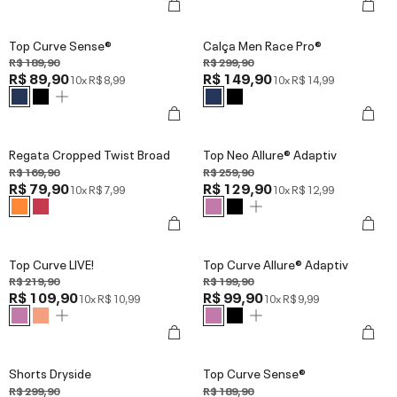
Top Curve Sense®
Calça Men Race Pro®
R$ 189,90
R$ 299,90
R$ 89,90
R$ 149,90
10x
R$ 8,99
10x
R$ 14,99
Regata Cropped Twist Broad
Top Neo Allure® Adaptiv
R$ 169,90
R$ 259,90
R$ 79,90
R$ 129,90
10x
R$ 7,99
10x
R$ 12,99
Top Curve LIVE!
Top Curve Allure® Adaptiv
R$ 219,90
R$ 199,90
R$ 109,90
R$ 99,90
10x
R$ 10,99
10x
R$ 9,99
Shorts Dryside
Top Curve Sense®
R$ 299,90
R$ 189,90