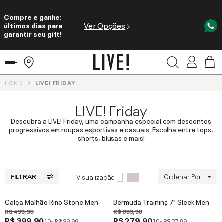
Compre e ganhe:
Ver Opções
últimos dias para
garantir seu gift!
HOME
LIVE! FRIDAY
LIVE! Friday
Descubra a LIVE! Friday, uma campanha especial com descontos
progressivos em roupas esportivas e casuais. Escolha entre tops,
shorts, blusas e mais!
Ordenar Por
Visualização
FILTRAR
Calça Malhão Rino Stone Men
Bermuda Training 7" Sleek Men
R$ 499,90
R$ 399,90
R$ 399,90
R$ 279,90
10x
R$ 39,99
10x
R$ 27,99