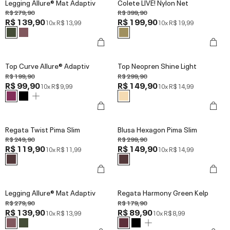
Legging Allure® Mat Adaptiv
Colete LIVE! Nylon Net
R$ 279,90
R$ 399,90
R$ 139,90
R$ 199,90
10x
R$ 13,99
10x
R$ 19,99
Top Curve Allure® Adaptiv
Top Neopren Shine Light
R$ 199,90
R$ 299,90
R$ 99,90
R$ 149,90
10x
R$ 9,99
10x
R$ 14,99
Regata Twist Pima Slim
Blusa Hexagon Pima Slim
R$ 249,90
R$ 299,90
R$ 119,90
R$ 149,90
10x
R$ 11,99
10x
R$ 14,99
Legging Allure® Mat Adaptiv
Regata Harmony Green Kelp
R$ 279,90
R$ 179,90
R$ 139,90
R$ 89,90
10x
R$ 13,99
10x
R$ 8,99