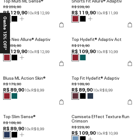
Top Multi ML Sense®
Shorts Fit Allure® Adaptiv
R$ 259,90
R$ 239,90
R$ 129,90
R$ 119,90
10x
R$ 12,99
10x
R$ 11,99
Ganhe 15% OFF*
Top Neo Allure® Adaptiv
Top Hydefit® Adaptiv Act
R$ 259,90
R$ 219,90
R$ 129,90
R$ 109,90
10x
R$ 12,99
10x
R$ 10,99
Blusa ML Action Skin®
Top Fit Hydefit® Adaptiv
R$ 179,90
R$ 189,90
R$ 89,90
R$ 89,90
10x
R$ 8,99
10x
R$ 8,99
Top Slim Sense®
Camiseta Effect Texture Run
Crimson
R$ 189,90
R$ 229,90
R$ 89,90
10x
R$ 8,99
R$ 109,90
10x
R$ 10,99