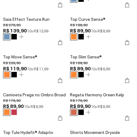
Saia Effect Texture Run
Top Curve Sense®
R$ 279,90
R$ 189,90
R$ 139,90
R$ 89,90
10x
R$ 13,99
10x
R$ 8,99
Top Move Sense®
Top Slim Sense®
R$ 239,90
R$ 189,90
R$ 119,90
R$ 89,90
10x
R$ 11,99
10x
R$ 8,99
Camiseta Prega no Ombro Broad
Regata Harmony Green Kelp
R$ 179,90
R$ 179,90
R$ 89,90
R$ 89,90
10x
R$ 8,99
10x
R$ 8,99
Top Tule Hydefit® Adaptiv
Shorts Movement Dryside