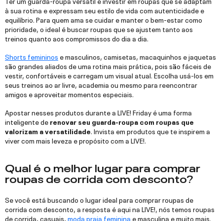
Ter um guarda-roupa versátil é investir em roupas que se adaptam
à sua rotina e expressam seu estilo de vida com autenticidade e
equilíbrio. Para quem ama se cuidar e manter o bem-estar como
prioridade, o ideal é buscar roupas que se ajustem tanto aos
treinos quanto aos compromissos do dia a dia.
Shorts femininos
e masculinos, camisetas, macaquinhos e jaquetas
são grandes aliados de uma rotina mais prática, pois são fáceis de
vestir, confortáveis e carregam um visual atual. Escolha usá-los em
seus treinos ao ar livre, academia ou mesmo para reencontrar
amigos e aproveitar momentos especiais.
Apostar nesses produtos durante a LIVE! Friday é uma forma
inteligente de
renovar seu guarda-roupa com roupas que
valorizam a versatilidade
. Invista em produtos que te inspirem a
viver com mais leveza e propósito com a LIVE!.
Qual é o melhor lugar para comprar
roupas de corrida com desconto?
Se você está buscando o lugar ideal para comprar roupas de
corrida com desconto, a resposta é aqui na LIVE!, nós temos roupas
de corrida, casuais,
moda praia feminina
e masculina e muito mais.