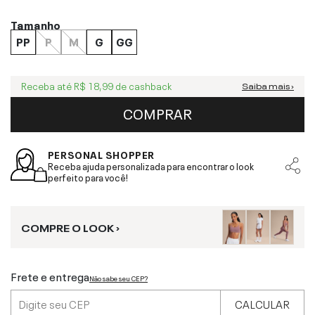
Tamanho
PP
P
M
G
GG
Receba até
R$ 18,99
de cashback
Saiba mais ›
COMPRAR
PERSONAL SHOPPER
Receba ajuda personalizada para encontrar o look
perfeito para você!
COMPRE O LOOK ›
Frete e entrega
Não sabe seu CEP?
CALCULAR