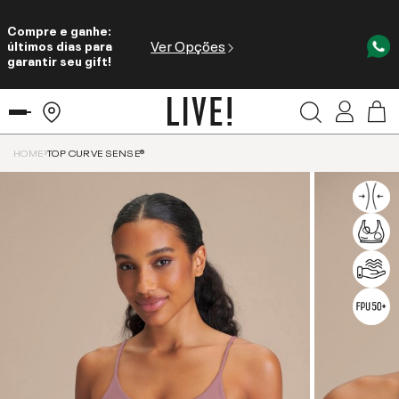
Compre e ganhe:
Ver Opções
últimos dias para
garantir seu gift!
HOME
TOP CURVE SENSE®