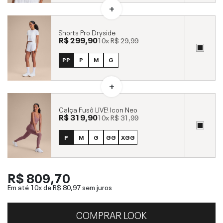
Shorts Pro Dryside
R$ 299,90
10x
R$ 29,99
PP
P
M
G
Calça Fusô LIVE! Icon Neo
R$ 319,90
10x
R$ 31,99
P
M
G
GG
XGG
R$ 809,70
Em até 10x de
R$ 80,97
sem juros
COMPRAR LOOK