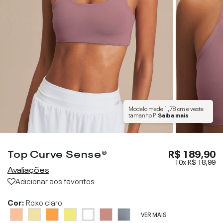
Modelo mede
1,78 cm
e veste
tamanho
P
.
Saiba mais
Top Curve Sense®
R$ 189,90
10x
R$ 18,99
Avaliações
Adicionar aos favoritos
Cor:
Roxo claro
VER MAIS