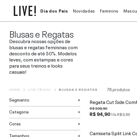
Dia dos Pais
Novidades
Feminino
Mascu
Blusas e Regatas
Descubra nossas opções de
blusas e regatas femininas com
desconto de até 50%. Modelos
leves, com estampas e cores
para seus treinos e looks
casuais!
76
produtos
HOME
LIVE! FRIDAY
BLUSAS E REGATAS
Segmento
Regata Cut Side Com
R$ 209,90
Categoria
R$ 94,90
10x
R$ 9,49
Cores
Camiseta Split Link C
Tamanhos