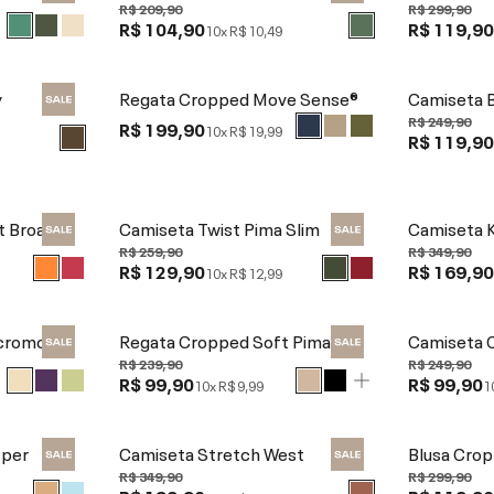
R$ 209,90
R$ 299,90
R$ 104,90
R$ 119,9
10x
R$ 10,49
y
Regata Cropped Move Sense®
Camiseta 
R$ 249,90
R$ 199,90
10x
R$ 19,99
R$ 119,9
t Broad
Camiseta Twist Pima Slim
Camiseta 
R$ 259,90
R$ 349,90
R$ 129,90
R$ 169,9
10x
R$ 12,99
cromodal
Regata Cropped Soft Pima
Camiseta 
R$ 239,90
R$ 249,90
R$ 99,90
R$ 99,90
10x
R$ 9,99
1
sper
Camiseta Stretch West
Blusa Crop
R$ 349,90
R$ 299,90