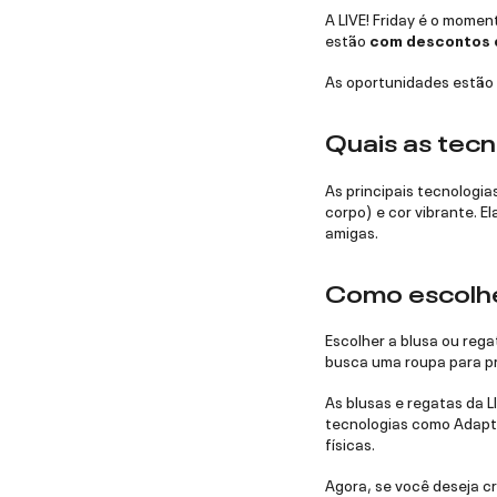
A LIVE! Friday é o momen
estão
com descontos e
As oportunidades estão 
Quais as tecno
As principais tecnologia
corpo) e cor vibrante. 
amigas.
Como escolher
Escolher a blusa ou rega
busca uma roupa para pr
As blusas e regatas da LI
tecnologias como Adapti
físicas.
Agora, se você deseja cr