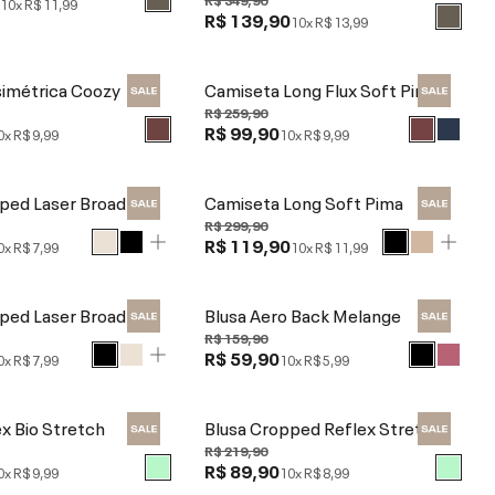
0
10x
R$ 11,99
R$ 139,90
10x
R$ 13,99
simétrica Coozy
Camiseta Long Flux Soft Pima
R$ 259,90
R$ 99,90
0x
R$ 9,99
10x
R$ 9,99
ped Laser Broad
Camiseta Long Soft Pima
R$ 299,90
R$ 119,90
0x
R$ 7,99
10x
R$ 11,99
ped Laser Broad
Blusa Aero Back Melange
R$ 159,90
R$ 59,90
0x
R$ 7,99
10x
R$ 5,99
ex Bio Stretch
Blusa Cropped Reflex Stretch
R$ 219,90
R$ 89,90
0x
R$ 9,99
10x
R$ 8,99