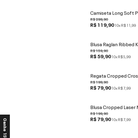
Camiseta Long Soft 
R$ 299,90
R$ 119,90
10x
R$ 11,99
Blusa Raglan Ribbed K
R$ 159,90
R$ 59,90
10x
R$ 5,99
Regata Cropped Cros
R$ 199,90
R$ 79,90
10x
R$ 7,99
Blusa Cropped Laser 
R$ 199,90
R$ 79,90
10x
R$ 7,99
Ganhe 15% OFF*