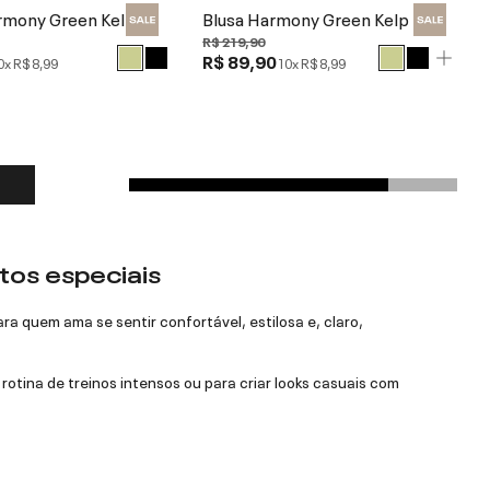
rmony Green Kelp
Blusa Harmony Green Kelp
R$ 219,90
R$ 89,90
0x
R$ 8,99
10x
R$ 8,99
tos especiais
ra quem ama se sentir confortável, estilosa e, claro,
 rotina de treinos intensos ou para criar looks casuais com