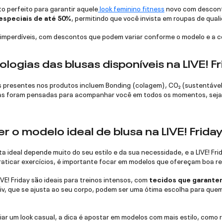
to perfeito para garantir aquele
look feminino fitness
novo com desconto
speciais de até 50%
, permitindo que você invista em roupas de qua
imperdíveis, com descontos que podem variar conforme o modelo e a co
logias das blusas disponíveis na LIVE! F
s presentes nos produtos incluem Bonding (colagem), CO₂ (sustentável)
Elas foram pensadas para acompanhar você em todos os momentos, seja 
 o modelo ideal de blusa na LIVE! Frida
ta ideal depende muito do seu estilo e da sua necessidade, e a LIVE! F
aticar exercícios, é importante focar em modelos que ofereçam boa res
VE! Friday são ideais para treinos intensos, com
tecidos que garante
v, que se ajusta ao seu corpo, podem ser uma ótima escolha para quem 
iar um look casual, a dica é apostar em modelos com mais estilo, como