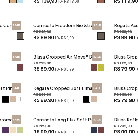
R$ 139,90
R$ 119,9
10x
R$ 13,99
e Core
Camiseta Freedom Bio Stretch
Regata As
R$ 249,90
R$ 239,90
R$ 99,90
R$ 99,90
10x
R$ 9,99
1
Blusa Cropped Air Move® Broad
Blusa Crop
R$ 229,90
R$ 189,90
R$ 89,90
R$ 79,90
10x
R$ 8,99
1
ft Pima
Regata Cropped Soft Pima
Blusa Crop
R$ 239,90
R$ 189,90
R$ 99,90
R$ 79,90
10x
R$ 9,99
1
cromodal
Camiseta Long Flux Soft Pima
Blusa Refl
R$ 259,90
R$ 239,90
R$ 99,90
R$ 99,90
10x
R$ 9,99
1