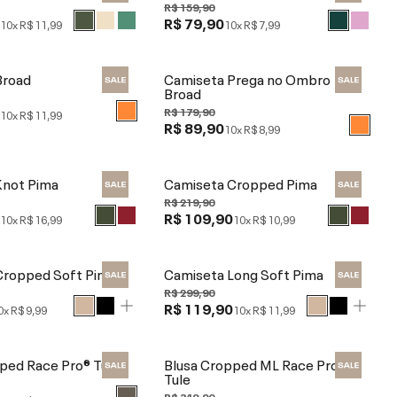
R$ 159,90
0
R$ 79,90
10x
R$ 11,99
10x
R$ 7,99
Broad
Camiseta Prega no Ombro
Broad
0
R$ 179,90
10x
R$ 11,99
R$ 89,90
10x
R$ 8,99
Knot Pima
Camiseta Cropped Pima
R$ 219,90
0
R$ 109,90
10x
R$ 16,99
10x
R$ 10,99
Cropped Soft Pima
Camiseta Long Soft Pima
R$ 299,90
R$ 119,90
0x
R$ 9,99
10x
R$ 11,99
ped Race Pro® Tule
Blusa Cropped ML Race Pro®
Tule
R$ 349,90