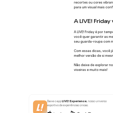
recortes ou cores vibr
para um visual mais conf
A LIVE! Friday
A LIVE! Friday é por tem
você quer garantir as me
seu guarda-roupa com mo
Com essas dicas, você já
melhor versão de si me
Não deixe de explorar n
viseiras e muito mais!
Baixe o app
LIVE! Experience
, nosso universo
esportivo de experiências únicas.