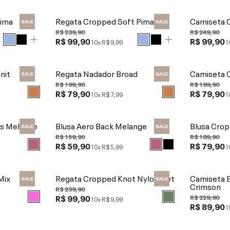
Pima
Regata Cropped Soft Pima
Camiseta 
R$ 239,90
R$ 249,90
R$ 99,90
R$ 99,90
10x
R$ 9,99
1
nit
Regata Nadador Broad
Camiseta 
R$ 199,90
R$ 199,90
R$ 79,90
R$ 79,90
10x
R$ 7,99
1
s Melange
Blusa Aero Back Melange
Blusa Crop
R$ 159,90
R$ 189,90
R$ 59,90
R$ 79,90
10x
R$ 5,99
1
Mix
Regata Cropped Knot Nylon Net
Camiseta E
Crimson
R$ 239,90
R$ 99,90
R$ 229,90
10x
R$ 9,99
R$ 89,90
1