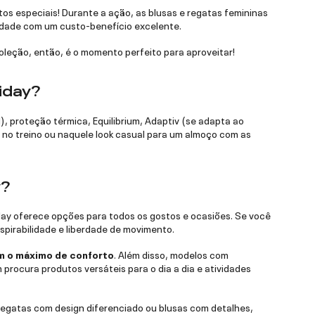
s especiais! Durante a ação, as blusas e regatas femininas
lidade com um custo-benefício excelente.
leção, então, é o momento perfeito para aproveitar!
riday?
, proteção térmica, Equilibrium, Adaptiv (se adapta ao
no treino ou naquele look casual para um almoço com as
y?
riday oferece opções para todos os gostos e ocasiões. Se você
pirabilidade e liberdade de movimento.
m o máximo de conforto
. Além disso, modelos com
procura produtos versáteis para o dia a dia e atividades
 regatas com design diferenciado ou blusas com detalhes,