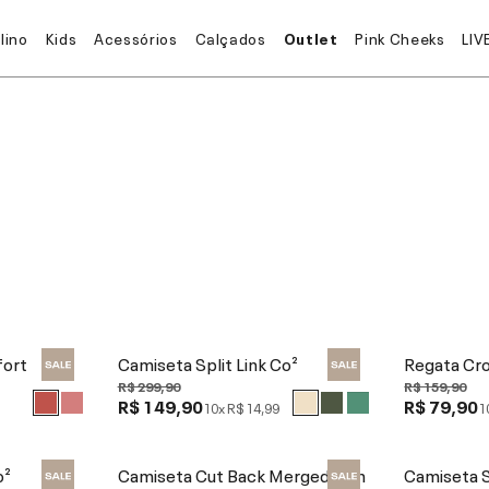
lino
Kids
Acessórios
Calçados
Outlet
Pink Cheeks
LIV
fort
Camiseta Split Link Co²
Regata Cro
R$ 299,90
R$ 159,90
R$ 149,90
R$ 79,90
10x
R$ 14,99
1
o²
Camiseta Cut Back Merged Skin
Camiseta S