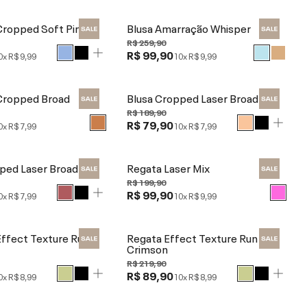
Cropped Soft Pima
Blusa Amarração Whisper
R$ 259,90
R$ 99,90
0x
R$ 9,99
10x
R$ 9,99
Cropped Broad
Blusa Cropped Laser Broad
R$ 189,90
R$ 79,90
0x
R$ 7,99
10x
R$ 7,99
ped Laser Broad
Regata Laser Mix
R$ 199,90
R$ 99,90
0x
R$ 7,99
10x
R$ 9,99
ffect Texture Run
Regata Effect Texture Run
Crimson
R$ 219,90
R$ 89,90
0x
R$ 8,99
10x
R$ 8,99