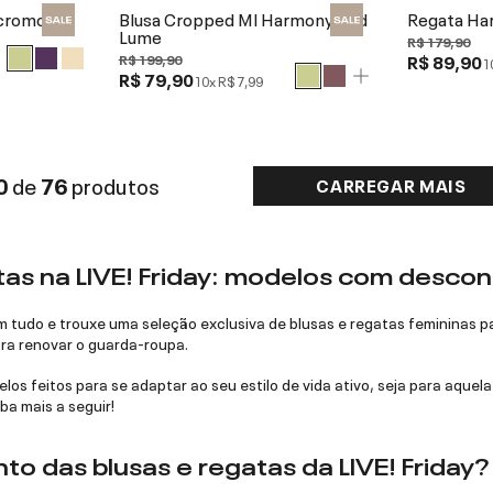
cromodal
Blusa Cropped Ml Harmony Red
Regata Ha
Lume
R$ 179,90
R$ 89,90
R$ 199,90
1
R$ 79,90
10x
R$ 7,99
0
de
76
produtos
CARREGAR MAIS
tas na LIVE! Friday: modelos com descon
m tudo e trouxe uma seleção exclusiva de blusas e regatas femininas pa
ra renovar o guarda-roupa.
os feitos para se adaptar ao seu estilo de vida ativo, seja para aquela
ba mais a seguir!
to das blusas e regatas da LIVE! Friday?