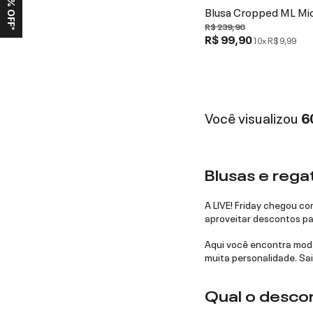
Blusa Cropped ML Mi
R$ 239,90
R$ 99,90
10x
R$ 9,99
Você visualizou
6
Blusas e rega
A LIVE! Friday chegou co
aproveitar descontos pa
Aqui você encontra model
muita personalidade. Sai
Qual o descon