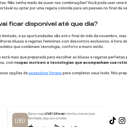
antes. Não tenha medo de ousar nas combinações! Você pode usar uma
ortável ou optar por uma regata colorida para um passeio no final de 
 vai ficar disponível até que dia?
po limitado, e as oportunidades vão até o final do mês de novembro, mas
lhores blusas e regatas femininas com descontos exclusivos, é hora de
delos que combinam tecnologia, conforto e muito estilo.
 está mais que preparada para escolher as blusas e regatas perfeitas par
sma, com
roupas incríveis e tecnologias que acompanham sua roti
ossas opções de
acessórios fitness
para completar seus looks. Nós pre
Baixe o app
LIVE! Oficial
e tenha uma compra
facilitada, segura e simples.