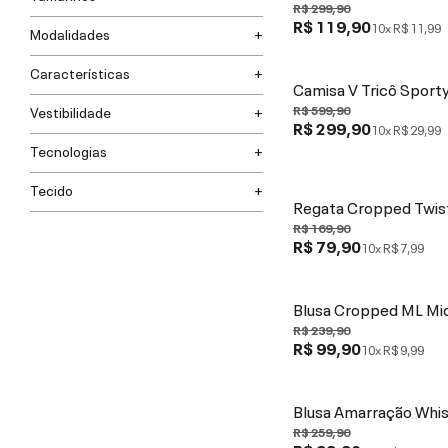
R$ 299,90
R$ 119,90
10x
R$ 11,99
Modalidades
Características
Camisa V Tricô Sport
R$ 599,90
Vestibilidade
R$ 299,90
10x
R$ 29,99
Tecnologias
Tecido
Regata Cropped Twis
R$ 169,90
R$ 79,90
10x
R$ 7,99
Blusa Cropped ML Mi
R$ 239,90
R$ 99,90
10x
R$ 9,99
Blusa Amarração Whi
R$ 259,90