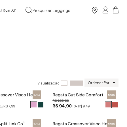
Tops
Pesquisar:
Leggings
E! Run XP
Moda Praia
Ordenar Por
Visualização
ssover Visco Heart
Regata Cut Side Comfort
R$ 209,90
R$ 94,90
0x
R$ 7,99
10x
R$ 9,49
plit Link Co²
Regata Crossover Visco Heart