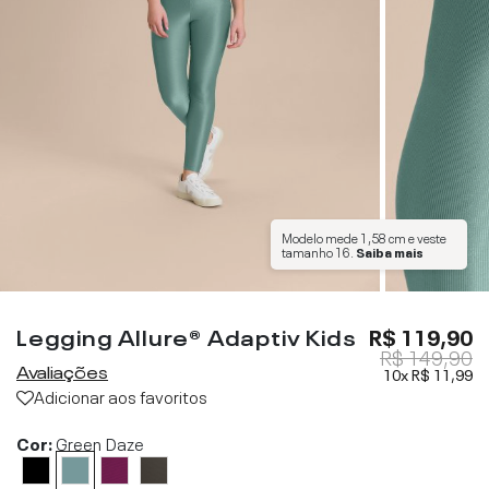
Modelo mede
1,58 cm
e veste
tamanho
16
.
Saiba mais
Legging Allure® Adaptiv Kids
R$ 119,90
R$ 149,90
Avaliações
10x
R$ 11,99
Adicionar aos favoritos
Cor:
Green Daze