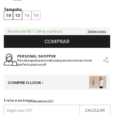
Tamanho
10
12
14
16
Receba até
R$ 11,99
de cashback
Saiba mais ›
COMPRAR
PERSONAL SHOPPER
Receba ajuda personalizada para encontrar o look
perfeito para você!
COMPRE O LOOK ›
Frete e entrega
Não sabe seu CEP?
CALCULAR