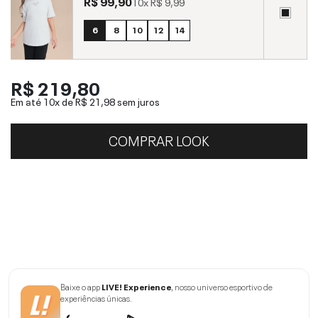
R$ 99,90
10x
R$ 9,99
6
8
10
12
14
R$ 219,80
Em até 10x de
R$ 21,98
sem juros
COMPRAR LOOK
Baixe o app
LIVE! Experience
, nosso universo esportivo de
experiências únicas.