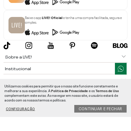
Baixe o app
LIVE! Oficial
e tenha uma compra facilitada, segura e
simples.
Sobre a LIVE!
Institucional
Informações
Utilizamos cookies para permitir que o nosso site funcione corretamente e
melhorar a sua experiência. A
Politica de Privacidade
e os
Termos de Uso
Ajuda
complementam este aviso. Ao navegar em nosso site, o usuário estará de
acordo com os nossos termos e políticas.
Segurança e Qualidade
CONTINUAR E FECHAR
CONFIGURAÇÃO
LIVE!
©
2026
- TODOS OS DIREITOS RESERVADOS -
RUA MANOEL FRANCISCO
DA COSTA, 1600 - BAIRRO VIEIRA - CEP 89257-207
-
JARAGUÁ DO SUL
/
SC
-
CNPJ:
05.108.435/0001-78
-
MAPA DO SITE