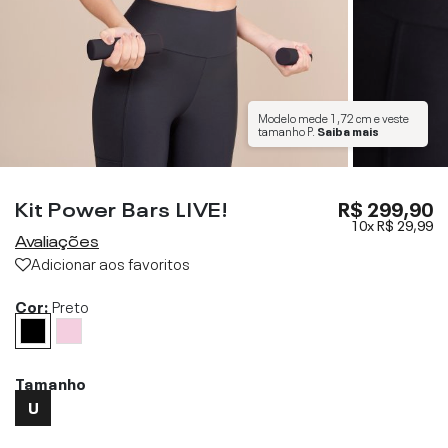
Modelo mede
1,72 cm
e veste
tamanho
P
.
Saiba mais
Kit Power Bars LIVE!
R$ 299,90
10x
R$ 29,99
Avaliações
Adicionar aos favoritos
Cor:
Preto
Tamanho
U