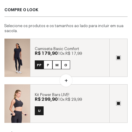
COMPRE O LOOK
Selecione os produtos e os tamanhos ao lado para incluir em sua
sacola.
Camiseta Basic Comfort
R$ 179,90
10x
R$ 17,99
PP
P
M
G
Kit Power Bars LIVE!
R$ 299,90
10x
R$ 29,99
U