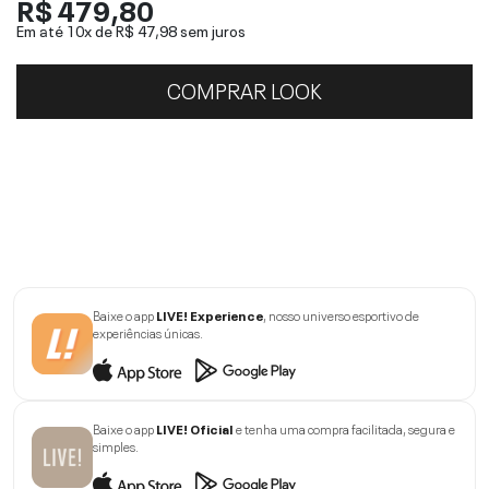
R$ 479,80
Em até 10x de
R$ 47,98
sem juros
COMPRAR LOOK
Baixe o app
LIVE! Experience
, nosso universo esportivo de
experiências únicas.
Baixe o app
LIVE! Oficial
e tenha uma compra facilitada, segura e
simples.