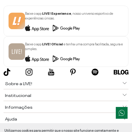
Baixe o app
LIVE! Experience
, nosso universo esportivo de
experiências únicas.
Baixe o app
LIVE! Oficial
e tenha uma compra facilitada, segura e
simples.
Sobre a LIVE!
Institucional
Informações
Ajuda
Utilizamos cookies para permitir que o nosso site funcione corretamente e
Segurança e Qualidade