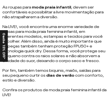
As roupas para
moda praia infantil
, devem ser
confortáveis e possibilitar a livre movimentação para
não atrapalharem a diversão.
Na LIVE!, você encontra uma enorme variedade de
blusas para moda praia feminina infantil, em
diferentes modelos, estampas e tecidos para você
Ganhe 15% OFF*
escolher. Além disso, ainda é muito importante que
as peças também tenham proteção
FPU50+
e
tecnologia
quick dry
. Dessa forma, você protege seu
pequeno contra os raios solares e não absorvem a
umidade do suor, deixando o corpo seco e fresco.
Por fim, também temos
biquinis
,
maiôs
,
saídas
para
seu pequeno curtir os
dias de verão
com conforto,
estilo e diversão.
Confira os produtos de moda praia feminina infantil da
LIVE!