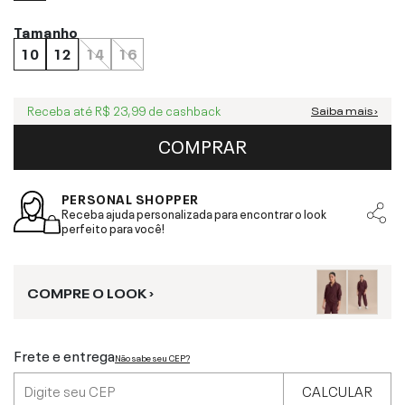
Tamanho
10
12
14
16
Receba até
R$ 23,99
de cashback
Saiba mais ›
COMPRAR
PERSONAL SHOPPER
Receba ajuda personalizada para encontrar o look
perfeito para você!
COMPRE O LOOK ›
Frete e entrega
Não sabe seu CEP?
CALCULAR