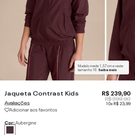
Modelo mede
1,57 cm
e veste
tamanho
16
.
Saiba mais
Jaqueta Contrast Kids
R$ 239,90
R$ 399,90
Avaliações
10x
R$ 23,99
Adicionar aos favoritos
Cor:
Aubergine