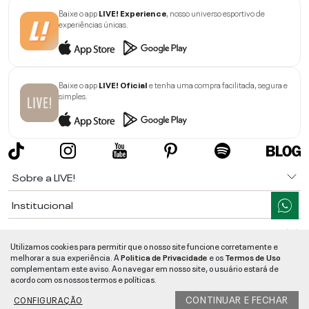
Baixe o app
LIVE! Experience
, nosso universo esportivo de
experiências únicas.
Baixe o app
LIVE! Oficial
e tenha uma compra facilitada, segura e
simples.
Sobre a LIVE!
Institucional
Informações
Utilizamos cookies para permitir que o nosso site funcione corretamente e
melhorar a sua experiência. A
Politica de Privacidade
e os
Termos de Uso
Ajuda
complementam este aviso. Ao navegar em nosso site, o usuário estará de
acordo com os nossos termos e políticas.
Segurança e Qualidade
CONTINUAR E FECHAR
CONFIGURAÇÃO
LIVE!
©
2026
- TODOS OS DIREITOS RESERVADOS -
RUA MANOEL FRANCISCO