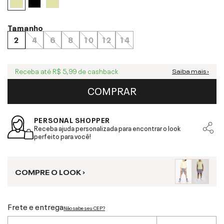
Tamanho
2
4
6
8
10
12
14
Receba até
R$ 5,99
de cashback
Saiba mais ›
COMPRAR
PERSONAL SHOPPER
Receba ajuda personalizada para encontrar o look
perfeito para você!
COMPRE O LOOK ›
Frete e entrega
Não sabe seu CEP?