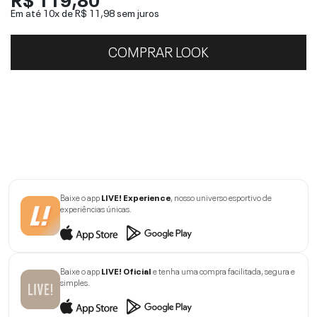
Em até 10x de
R$ 11,98
sem juros
COMPRAR LOOK
Baixe o app
LIVE! Experience
, nosso universo esportivo de
experiências únicas.
Baixe o app
LIVE! Oficial
e tenha uma compra facilitada, segura e
simples.