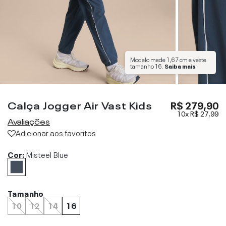
Modelo mede
1,67 cm
e veste
tamanho
16
.
Saiba mais
Calça Jogger Air Vast Kids
R$ 279,90
10x
R$ 27,99
Avaliações
Adicionar aos favoritos
Cor:
Misteel Blue
Tamanho
10
12
14
16