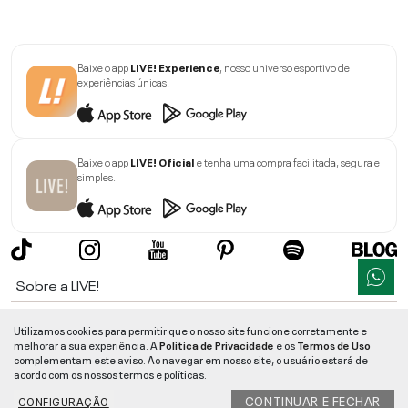
Baixe o app
LIVE! Experience
, nosso universo esportivo de
experiências únicas.
Baixe o app
LIVE! Oficial
e tenha uma compra facilitada, segura e
simples.
Sobre a LIVE!
Institucional
Utilizamos cookies para permitir que o nosso site funcione corretamente e
melhorar a sua experiência. A
Politica de Privacidade
e os
Termos de Uso
Informações
complementam este aviso. Ao navegar em nosso site, o usuário estará de
acordo com os nossos termos e políticas.
Ajuda
CONTINUAR E FECHAR
CONFIGURAÇÃO