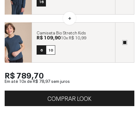
16
Camiseta Bio Stretch Kids
R$ 109,90
10x
R$ 10,99
6
10
R$ 789,70
Em até 10x de
R$ 78,97
sem juros
COMPRAR LOOK