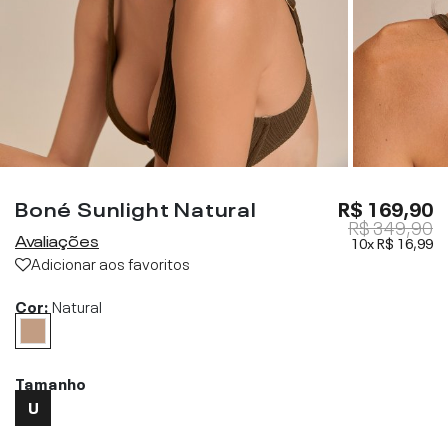
Boné Sunlight Natural
R$ 169,90
R$ 349,90
Avaliações
10x
R$ 16,99
Adicionar aos favoritos
Cor:
Natural
Tamanho
U