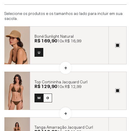
Selecione os produtos e os tamanhos ao lado para incluir em sua
sacola.
Boné Sunlight Natural
R$ 169,90
10x
R$ 16,99
U
Top Cortininha Jacquard Curl
R$ 129,90
10x
R$ 12,99
M
G
Tanga Amarração Jacquard Curl