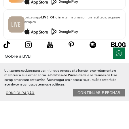
Baixe o app
LIVE! Oficial
e tenha uma compra facilitada, segura e
simples.
Sobre a LIVE!
Institucional
Utilizamos cookies para permitir que o nosso site funcione corretamente e
melhorar a sua experiência. A
Politica de Privacidade
e os
Termos de Uso
Informações
complementam este aviso. Ao navegar em nosso site, o usuário estará de
acordo com os nossos termos e políticas.
Ajuda
CONTINUAR E FECHAR
CONFIGURAÇÃO
Segurança e Qualidade
LIVE!
©
2026
- TODOS OS DIREITOS RESERVADOS -
RUA MANOEL FRANCISCO
DA COSTA, 1600 - BAIRRO VIEIRA - CEP 89257-207
-
JARAGUÁ DO SUL
/
SC
-
CNPJ:
05.108.435/0001-78
-
MAPA DO SITE