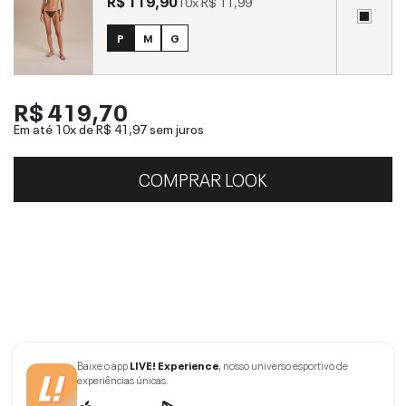
R$ 119,90
10x
R$ 11,99
P
M
G
R$ 419,70
Em até 10x de
R$ 41,97
sem juros
COMPRAR LOOK
Baixe o app
LIVE! Experience
, nosso universo esportivo de
experiências únicas.