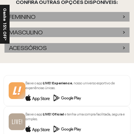
CONFIRA OUTRAS OPÇÕES DISPONÍVEIS:
Ganhe 15% OFF*
FEMININO
MASCULINO
ACESSÓRIOS
Baixe o app
LIVE! Experience
, nosso universo esportivo de
experiências únicas.
Baixe o app
LIVE! Oficial
e tenha uma compra facilitada, segura e
simples.