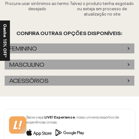
Procure usar sinônimos ao termo
Talvez o produto tenha esgotado
desejado
ou esteja em processo de
atualização no site
Ganhe 15% OFF*
CONFIRA OUTRAS OPÇÕES DISPONÍVEIS:
FEMININO
MASCULINO
ACESSÓRIOS
Baixe o app
LIVE! Experience
, nosso universo esportivo de
experiências únicas.