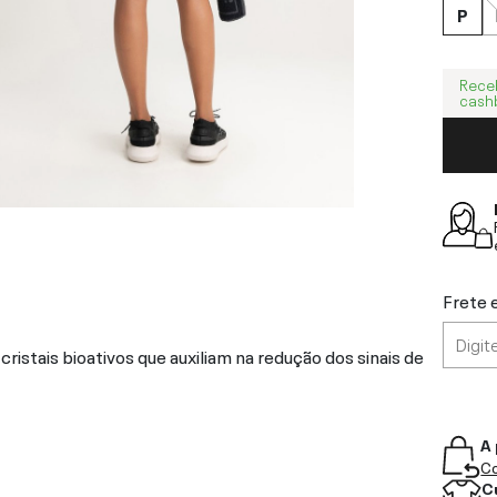
P
Rece
cash
Frete 
tais bioativos que auxiliam na redução dos sinais de
A 
Co
C