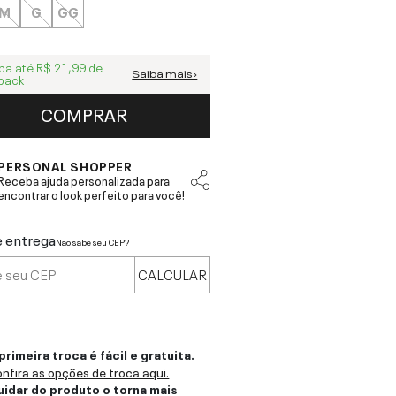
M
G
GG
ba até
R$ 21,99
de
Saiba mais ›
back
COMPRAR
PERSONAL SHOPPER
Receba ajuda personalizada para
encontrar o look perfeito para você!
e entrega
Não sabe seu CEP?
CALCULAR
primeira troca é fácil e gratuita.
nfira as opções de troca aqui.
uidar do produto o torna mais