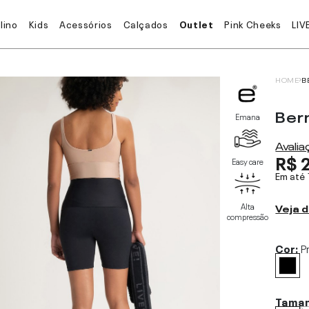
lino
Kids
Acessórios
Calçados
Outlet
Pink Cheeks
LIV
HOME
B
Ber
Emana
Avali
R$ 
Easy care
Em até
Alta
Veja d
compressão
Cor:
P
Tama