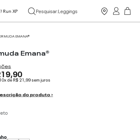
Tops
Pesquisar:
Leggings
E! Run XP
Moda Praia
ERMUDA EMANA®
muda Emana®
ações
219,90
 10x de
R$ 21,99
sem juros
escrição do produto ›
reto
nho