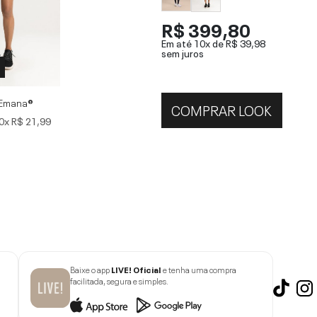
R$ 399,80
Em até 10x de
R$ 39,98
sem juros
 Emana®
COMPRAR LOOK
0x
R$ 21,99
Baixe o app
LIVE! Oficial
e tenha uma compra
facilitada, segura e simples.