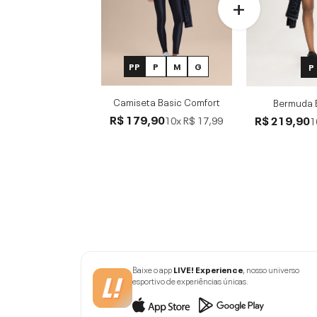
PP
P
M
G
P
Camiseta Basic Comfort
Bermuda
R$ 179,90
R$ 219,90
10x
R$ 17,99
1
Baixe o app
LIVE! Experience
, nosso universo
esportivo de experiências únicas.