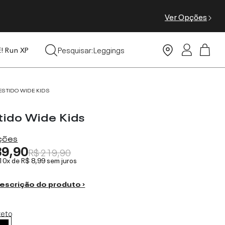
Ver Opções
Tops
Pesquisar:
Leggings
E! Run XP
Moda Praia
ESTIDO WIDE KIDS
tido Wide Kids
ações
89,90
R$ 219,90
 10x de
R$ 8,99
sem juros
escrição do produto ›
reto