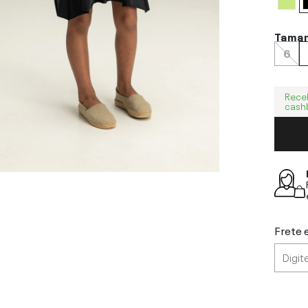
Tama
6
Rece
cash
Frete 