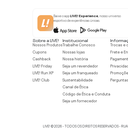
Baixe o app
LIVE! Experience
, nosso universo
esportivo de experiências únicas.
Sobre a LIVE!
Institucional
Informa
Nossos Produtos
Trabalhe Conosco
Trocas e 
Cupons
Nossas lojas
Frete e E
Cashback
Nossa história
Pagamen
LIVE! Friday
Seja um revendedor
Privacida
LIVE! Run XP
Seja um franqueado
Promoçõe
LIVE! Club
Sustentabilidade
Perguntas
Canal de Ética
Código de Ética e Conduta
Seja um fornecedor
LIVE!
©
2026
- TODOS OS DIREITOS RESERVADOS -
RUA