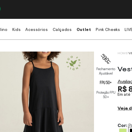
lino
Kids
Acessórios
Calçados
Outlet
Pink Cheeks
LIV
HOME
V
Ves
Fechamento
Ajustável
Avali
R$ 
Proteção FPU
Em até
50+
Veja d
Cor:
P