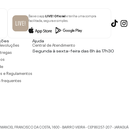
Baixe o app
LIVE! Oficial
e tenha uma compra
facilitada, segura e simples.
ções
Ajuda
devoluções
Central de Atendimento
Segunda à sexta-feira das 8h às 17h30
ntregas
tos
de
s e Regulamentos
 frequentes
 MANOEL FRANCISCO DA COSTA, 1600 - BAIRRO VIEIRA - CEP 89257-207
-
JARAGUÁ