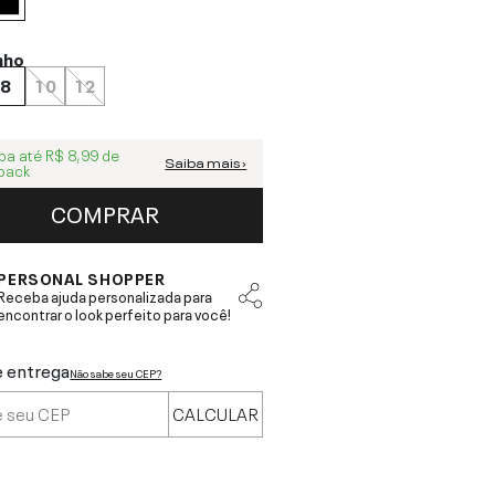
nho
8
10
12
ba até
R$ 8,99
de
Saiba mais ›
back
COMPRAR
PERSONAL SHOPPER
Receba ajuda personalizada para
encontrar o look perfeito para você!
e entrega
Não sabe seu CEP?
CALCULAR