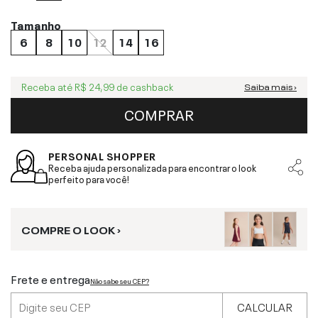
Tamanho
6
8
10
12
14
16
Receba até
R$ 24,99
de cashback
Saiba mais ›
COMPRAR
PERSONAL SHOPPER
Receba ajuda personalizada para encontrar o look
perfeito para você!
COMPRE O LOOK ›
Frete e entrega
Não sabe seu CEP?
CALCULAR