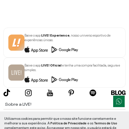
Baixe o app
LIVE! Experience
, nosso universo esportivo de
experiências únicas.
Baixe o app
LIVE! Oficial
e tenha uma compra facilitada, segura e
simples.
Sobre a LIVE!
Institucional
Utilizamos cookies para permitir que o nosso site funcione corretamente e
melhorar a sua experiência. A
Politica de Privacidade
e os
Termos de Uso
Informações
complementam este aviso. Ao navegar em nosso site, o usuário estará de