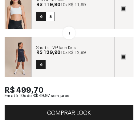
R$ 119,90
10x
R$ 11,99
6
8
Shorts LIVE! Icon Kids
R$ 129,90
10x
R$ 12,99
6
R$ 499,70
Em até 10x de
R$ 49,97
sem juros
COMPRAR LOOK