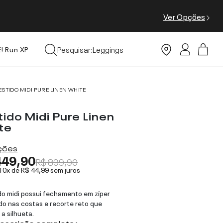
Ver Opções
Tops
Pesquisar:
Leggings
E! Run XP
Moda Praia
ESTIDO MIDI PURE LINEN WHITE
ido Midi Pure Linen
te
ações
449,90
R$ 899,90
 10x de
R$ 44,99
sem juros
do midi possui fechamento em zíper
do nas costas e recorte reto que
 a silhueta.
descrição completa ›