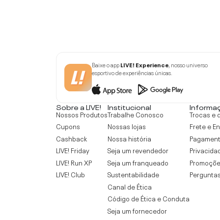
Baixe o app
LIVE! Experience
, nosso universo
esportivo de experiências únicas.
Sobre a LIVE!
Institucional
Informa
Nossos Produtos
Trabalhe Conosco
Trocas e 
Cupons
Nossas lojas
Frete e E
Cashback
Nossa história
Pagamen
LIVE! Friday
Seja um revendedor
Privacida
LIVE! Run XP
Seja um franqueado
Promoçõe
LIVE! Club
Sustentabilidade
Perguntas
Canal de Ética
Código de Ética e Conduta
Seja um fornecedor