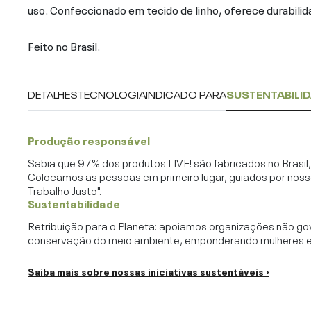
uso. Confeccionado em tecido de linho, oferece durabilid
Feito no Brasil.
DETALHES
TECNOLOGIA
INDICADO PARA
SUSTENTABILI
Produção responsável
Sabia que 97% dos produtos LIVE! são fabricados no Brasi
Colocamos as pessoas em primeiro lugar, guiados por noss
Trabalho Justo".
Sustentabilidade
Retribuição para o Planeta: apoiamos organizações não go
conservação do meio ambiente, emponderando mulheres e c
Saiba mais sobre nossas iniciativas sustentáveis ›