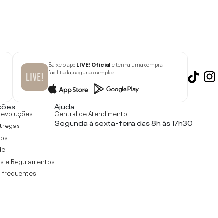
Baixe o app
LIVE! Oficial
e tenha uma compra
facilitada, segura e simples.
ções
Ajuda
devoluções
Central de Atendimento
Segunda à sexta-feira das 8h às 17h30
ntregas
tos
de
s e Regulamentos
 frequentes