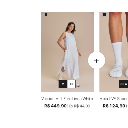
M
G
33 a
Vestido Midi Pure Linen White
Meia LIVE! Supe
R$ 449,90
R$ 124,90
10x
R$ 44,99
1