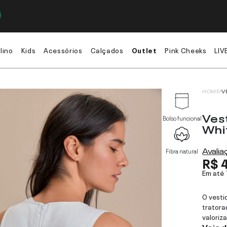
lino
Kids
Acessórios
Calçados
Outlet
Pink Cheeks
LIV
HOME
V
Vest
Bolso funcional
Whi
Avali
Fibra natural
R$ 
Em até
O vesti
tratora
valoriza
Veja 