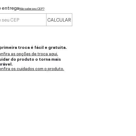
e entrega
Não sabe seu CEP?
CALCULAR
primeira troca é fácil e gratuita.
nfira as opções de troca aqui.
uidar do produto o torna mais
urável.
nfira os cuidados com o produto.