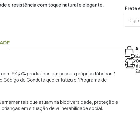
ade e resistência com toque natural e elegante.
Frete 
DADE
A 
Co
C
d
Co
l, com 94,5% produzidos em nossas próprias fábricas?
o Código de Conduta que enfatiza o "Programa de
vernamentais que atuam na biodiversidade, proteção e
rianças em situação de vulnerabilidade social.