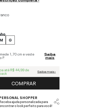
ranco
nho
M
G
 mede
1,70 cm
e veste
Saiba
o
P
.
mais
ba até
R$ 44,99
de
Saiba mais ›
back
COMPRAR
PERSONAL SHOPPER
Receba ajuda personalizada para
encontrar o look perfeito para você!