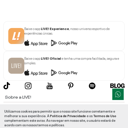
Baixe o app
LIVE! Experience
, nosso universo esportivo de
experiências únicas.
Baixe o app
LIVE! Oficial
e tenha uma compra facilitada, segura e
simples.
Sobre a LIVE!
Institucional
Utilizamos cookies para permitir que o nosso site funcione corretamente e
melhorar a sua experiência. A
Politica de Privacidade
e os
Termos de Uso
Informações
complementam este aviso. Ao navegar em nosso site, o usuário estará de
acordo com os nossos termos e políticas.