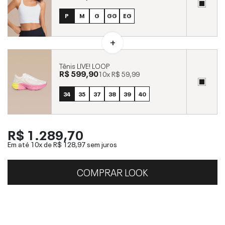
P
M
G
GG
EG
Tênis LIVE! LOOP
R$ 599,90
10x
R$ 59,99
34
35
37
38
39
40
R$ 1.289,70
Em até 10x de
R$ 128,97
sem juros
COMPRAR LOOK