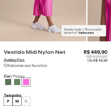
Modelo mede
1,78 cm
e veste
tamanho
P
.
Saiba mais
Vestido Midi Nylon Net
R$ 449,90
R$ 599,90
Avaliações
10x
R$ 44,99
Adicionar aos favoritos
Cor:
Preppy
Tamanho
P
M
G