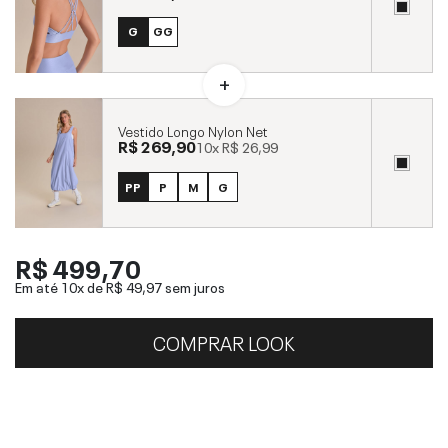
G
GG
Vestido Longo Nylon Net
R$ 269,90
10x
R$ 26,99
PP
P
M
G
R$ 499,70
Em até 10x de
R$ 49,97
sem juros
COMPRAR LOOK