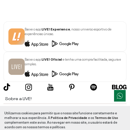
Baixe o app
LIVE! Experience
, nosso universo esportivo de
experiências únicas.
Baixe o app
LIVE! Oficial
e tenha uma compra facilitada, segura e
simples.
Sobre a LIVE!
Institucional
Utilizamos cookies para permitir que o nosso site funcione corretamente e
melhorar a sua experiência. A
Politica de Privacidade
e os
Termos de Uso
Informações
complementam este aviso. Ao navegar em nosso site, o usuário estará de
acordo com os nossos termos e políticas.