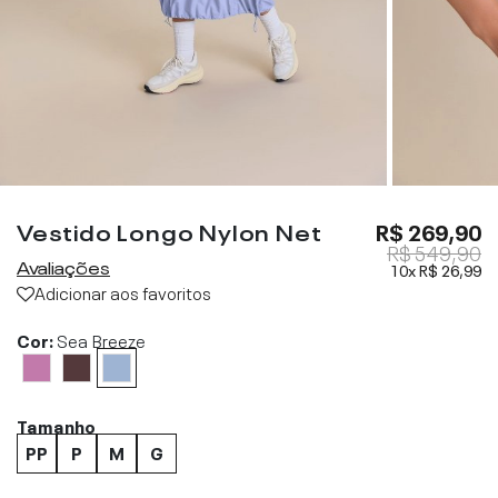
Vestido Longo Nylon Net
R$ 269,90
R$ 549,90
Avaliações
10x
R$ 26,99
Adicionar aos favoritos
Cor:
Sea Breeze
Tamanho
PP
P
M
G