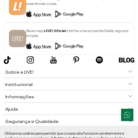
experiências únicas.
Baixe o app
LIVE! Oficial
e tenha uma compra facilitada, segura e
simples.
Sobre a LIVE!
Institucional
Informações
Ajuda
Segurança e Qualidade
LIVE!
©
2026
- TODOS OS DIREITOS RESERVADOS -
RUA MANOEL FRANCISCO
Utilizamos cookies para permitir que o nosso site funcione corretamente e
DA COSTA, 1600 - BAIRRO VIEIRA - CEP 89257-207
-
JARAGUÁ DO SUL
/
SC
-
melhorar a sua experiência. A
Politica de Privacidade
e os
Termos de Uso