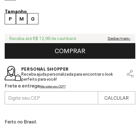
Tamanho
P
M
G
Receba até
R$ 12,99
de cashback
Saiba mais ›
COMPRAR
PERSONAL SHOPPER
Receba ajuda personalizada para encontrar o look
perfeito para você!
Frete e entrega
Não sabe seu CEP?
CALCULAR
Feito no Brasil.