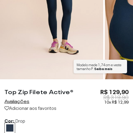
Modelo mede
1,74 cm
e veste
tamanho
P
.
Saiba mais
Top Zip Filete Active®
R$ 129,90
R$ 319,90
Avaliações
10x
R$ 12,99
Adicionar aos favoritos
Cor:
Drop