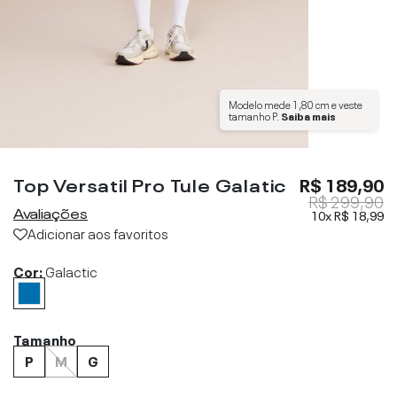
Modelo mede
1,80 cm
e veste
tamanho
P
.
Saiba mais
Top Versatil Pro Tule Galatic
R$ 189,90
R$ 299,90
Avaliações
10x
R$ 18,99
Adicionar aos favoritos
Cor:
Galactic
Tamanho
P
M
G