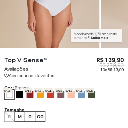
Modelo mede
1,70 cm
e veste
tamanho
P
.
Saiba mais
Top V Sense®
R$ 139,90
R$ 279,90
Avaliações
10x
R$ 13,99
Adicionar aos favoritos
Cor:
Branco
SALE
SALE
SALE
SALE
SALE
SALE
SALE
SALE
Tamanho
P
M
G
GG