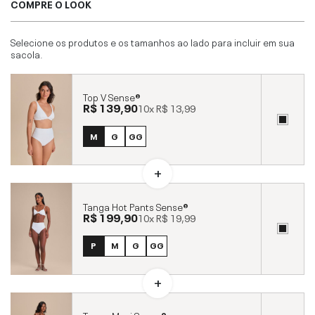
COMPRE O LOOK
Selecione os produtos e os tamanhos ao lado para incluir em sua
sacola.
Top V Sense®
R$ 139,90
10x
R$ 13,99
M
G
GG
Tanga Hot Pants Sense®
R$ 199,90
10x
R$ 19,99
P
M
G
GG