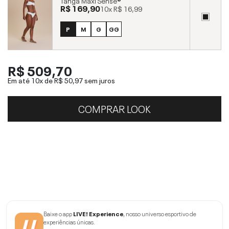
Tanga Maxi Sense®
R$ 169,90
10x
R$ 16,99
P
M
G
GG
R$ 509,70
Em até 10x de
R$ 50,97
sem juros
COMPRAR LOOK
Baixe o app
LIVE! Experience
, nosso universo esportivo de
experiências únicas.