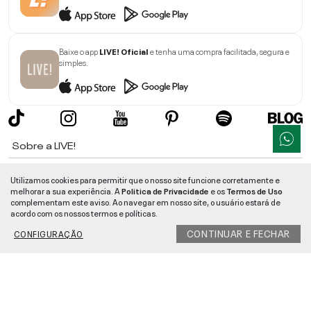
Baixe o app
LIVE! Oficial
e tenha uma compra facilitada, segura e
simples.
Sobre a LIVE!
Institucional
Utilizamos cookies para permitir que o nosso site funcione corretamente e
melhorar a sua experiência. A
Politica de Privacidade
e os
Termos de Uso
Informações
complementam este aviso. Ao navegar em nosso site, o usuário estará de
acordo com os nossos termos e políticas.
Ajuda
CONTINUAR E FECHAR
CONFIGURAÇÃO
Segurança e Qualidade
LIVE!
©
2026
- TODOS OS DIREITOS RESERVADOS -
RUA MANOEL FRANCISCO
DA COSTA, 1600 - BAIRRO VIEIRA - CEP 89257-207
-
JARAGUÁ DO SUL
/
SC
-
CNPJ:
05.108.435/0001-78
-
MAPA DO SITE