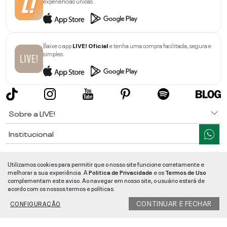
experiências únicas.
Baixe o app
LIVE! Oficial
e tenha uma compra facilitada, segura e
simples.
Sobre a LIVE!
Institucional
Informações
Utilizamos cookies para permitir que o nosso site funcione corretamente e
melhorar a sua experiência. A
Politica de Privacidade
e os
Termos de Uso
Ajuda
complementam este aviso. Ao navegar em nosso site, o usuário estará de
acordo com os nossos termos e políticas.
Segurança e Qualidade
CONTINUAR E FECHAR
CONFIGURAÇÃO
LIVE!
©
2026
- TODOS OS DIREITOS RESERVADOS -
RUA MANOEL FRANCISCO
DA COSTA, 1600 - BAIRRO VIEIRA - CEP 89257-207
-
JARAGUÁ DO SUL
/
SC
-
CNPJ:
05.108.435/0001-78
-
MAPA DO SITE