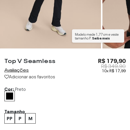
Modelo mede
1,77 cm
e veste
tamanho
P
.
Saiba mais
Top V Seamless
R$ 179,90
R$ 349,90
Avaliações
10x
R$ 17,99
Adicionar aos favoritos
Cor:
Preto
Tamanho
PP
P
M