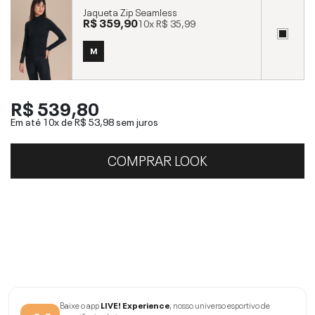
Jaqueta Zip Seamless
R$ 359,90
10x
R$ 35,99
M
R$ 539,80
Em até 10x de
R$ 53,98
sem juros
COMPRAR LOOK
Baixe o app
LIVE! Experience
, nosso universo esportivo de