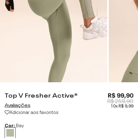
Top V Fresher Active®
R$ 99,90
R$ 259,90
Avaliações
10x
R$ 9,99
Adicionar aos favoritos
Cor:
Bay