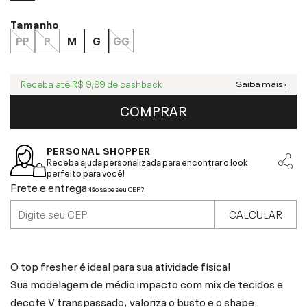
Tamanho
PP
P
M
G
GG
Receba até
R$ 9,99
de cashback
Saiba mais ›
COMPRAR
PERSONAL SHOPPER
Receba ajuda personalizada para encontrar o look
perfeito para você!
Frete e entrega
Não sabe seu CEP?
CALCULAR
O top fresher é ideal para sua atividade física!
Sua modelagem de médio impacto com mix de tecidos e
decote V transpassado, valoriza o busto e o shape.