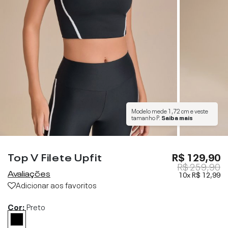
Modelo mede
1,72 cm
e veste
tamanho
P
.
Saiba mais
Top V Filete Upfit
R$ 129,90
R$ 259,90
Avaliações
10x
R$ 12,99
Adicionar aos favoritos
Cor:
Preto