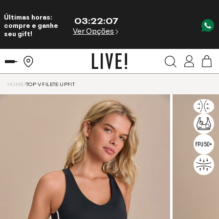
Últimas horas:
03
:
22
:
07
compre e ganhe
Ver Opções
seu gift!
HOME
TOP V FILETE UPFIT