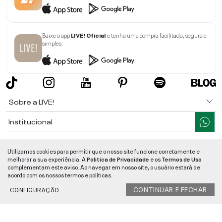
Baixe o app
LIVE! Oficial
e tenha uma compra facilitada, segura e
simples.
Sobre a LIVE!
Institucional
Informações
Utilizamos cookies para permitir que o nosso site funcione corretamente e
melhorar a sua experiência. A
Politica de Privacidade
e os
Termos de Uso
Ajuda
complementam este aviso. Ao navegar em nosso site, o usuário estará de
acordo com os nossos termos e políticas.
Segurança e Qualidade
CONTINUAR E FECHAR
CONFIGURAÇÃO
LIVE!
©
2026
- TODOS OS DIREITOS RESERVADOS -
RUA MANOEL FRANCISCO
DA COSTA, 1600 - BAIRRO VIEIRA - CEP 89257-207
-
JARAGUÁ DO SUL
/
SC
-
CNPJ:
05.108.435/0001-78
-
MAPA DO SITE