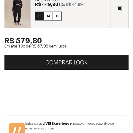
R$ 449,90
10x
R$ 44,99
P
M
G
R$ 579,80
Em até 10x de
R$ 57,98
sem juros
COMPRAR LOOK
Baixe o app
LIVE! Experience
, nosso universo esportivo de
experiências únicas.