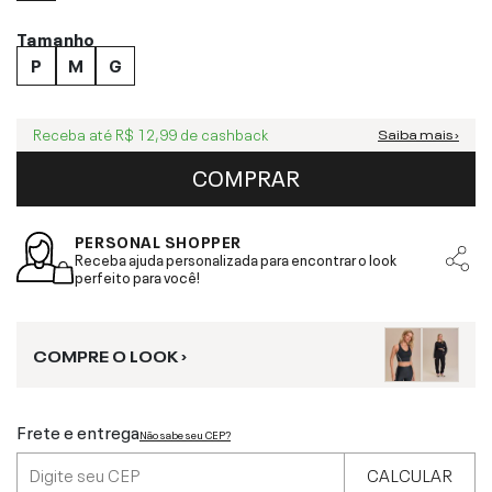
Tamanho
P
M
G
Receba até
R$ 12,99
de cashback
Saiba mais ›
COMPRAR
PERSONAL SHOPPER
Receba ajuda personalizada para encontrar o look
perfeito para você!
COMPRE O LOOK ›
Frete e entrega
Não sabe seu CEP?
CALCULAR