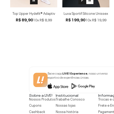
M
P
M
Top Upper Hydefit® Adaptiv
Luva Sportif Silicone Unissex
R$ 89,90
R$ 199,90
10x
R$ 8,99
10x
R$ 19,99
Baixe o app
LIVE! Experience
, nosso universo
esportivo de experiências únicas.
Sobre a LIVE!
Institucional
Informa
Nossos Produtos
Trabalhe Conosco
Trocas e 
Cupons
Nossas lojas
Frete e E
Cashback
Nossa história
Pagamen