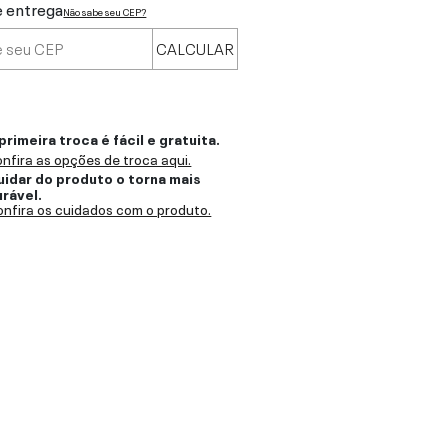
e entrega
Não sabe seu CEP?
CALCULAR
primeira troca é fácil e gratuita.
nfira as opções de troca aqui.
uidar do produto o torna mais
urável.
nfira os cuidados com o produto.