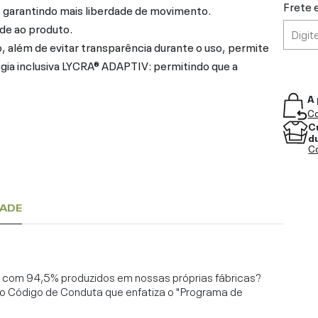
Frete 
, garantindo mais liberdade de movimento.
de ao produto.
, além de evitar transparência durante o uso, permite
ogia inclusiva LYCRA® ADAPTIV: permitindo que a
A 
Co
C
d
Co
DADE
l, com 94,5% produzidos em nossas próprias fábricas?
o Código de Conduta que enfatiza o "Programa de