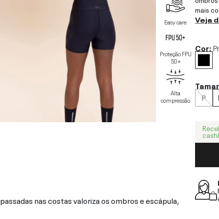
mais co
Veja 
Easy care
Cor:
P
Proteção FPU
50+
Tama
Alta
P
compressão
Rece
cash
passadas nas costas valoriza os ombros e escápula,