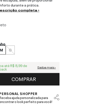
nforto durante a prática.
descrição completa ›
reto
nho
M
G
ba até
R$ 8,99
de
Saiba mais ›
back
COMPRAR
PERSONAL SHOPPER
Receba ajuda personalizada para
encontrar o look perfeito para você!