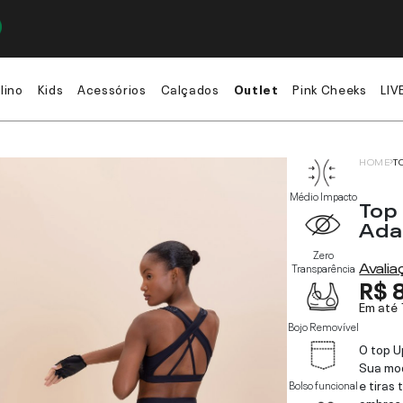
lino
Kids
Acessórios
Calçados
Outlet
Pink Cheeks
LIV
HOME
T
Médio Impacto
Top
Ada
Zero
Avali
Transparência
R$ 
Em até
Bojo Removível
O top U
Sua mo
e tiras
Bolso funcional
ombros 