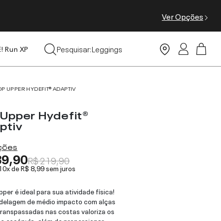
Ver Opções
Tops
Pesquisar:
Leggings
E! Run XP
Moda Praia
OP UPPER HYDEFIT® ADAPTIV
 Upper Hydefit®
ptiv
ações
89,90
R$ 219,90
 10x de
R$ 8,99
sem juros
pper é ideal para sua atividade física!
delagem de médio impacto com alças
 transpassadas nas costas valoriza os
e escápula, além de proporcionar