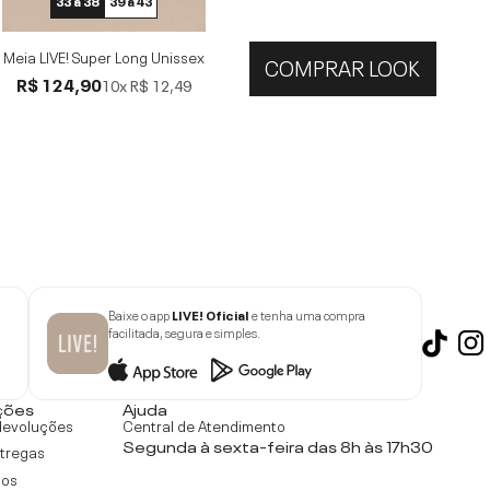
33 a 38
39 a 43
Meia LIVE! Super Long Unissex
COMPRAR LOOK
R$ 124,90
10x
R$ 12,49
Baixe o app
LIVE! Oficial
e tenha uma compra
facilitada, segura e simples.
ções
Ajuda
devoluções
Central de Atendimento
Segunda à sexta-feira das 8h às 17h30
ntregas
tos