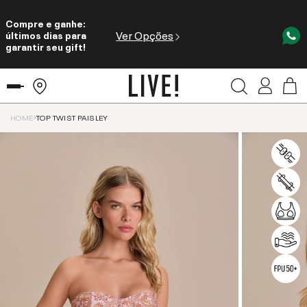
Compre e ganhe:
Ver Opções
últimos dias para
garantir seu gift!
HOME
TOP TWIST PAISLEY