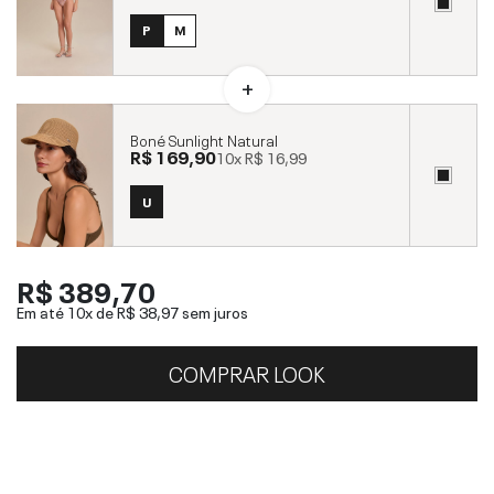
P
M
Boné Sunlight Natural
R$ 169,90
10x
R$ 16,99
U
R$ 389,70
Em até 10x de
R$ 38,97
sem juros
COMPRAR LOOK