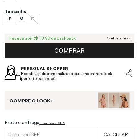
Tamanho
P
M
G
Receba até
R$ 13,99
de cashback
Saiba mais ›
COMPRAR
PERSONAL SHOPPER
Receba ajuda personalizada para encontrar o look
perfeito para você!
COMPRE O LOOK ›
Frete e entrega
Não sabe seu CEP?
CALCULAR