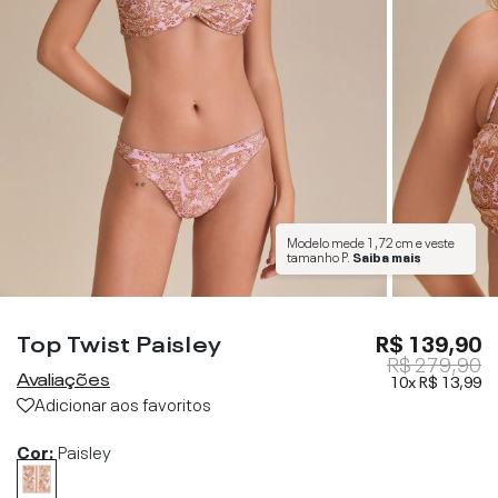
Modelo mede
1,72 cm
e veste
tamanho
P
.
Saiba mais
Top Twist Paisley
R$ 139,90
R$ 279,90
Avaliações
10x
R$ 13,99
Adicionar aos favoritos
Cor:
Paisley