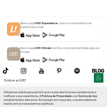
Baixe o app
LIVE! Experience
, nosso universo esportivo de
experiências únicas.
Baixe o app
LIVE! Oficial
e tenha uma compra facilitada, segura e
simples.
Sobre a LIVE!
Institucional
Utilizamos cookies para permitir que o nosso site funcione corretamente e
melhorar a sua experiência. A
Politica de Privacidade
e os
Termos de Uso
Informações
complementam este aviso. Ao navegar em nosso site, o usuário estará de
acordo com os nossos termos e políticas.