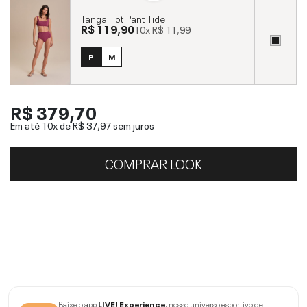
Tanga Hot Pant Tide
R$ 119,90
10x
R$ 11,99
P
M
R$ 379,70
Em até 10x de
R$ 37,97
sem juros
COMPRAR LOOK
Baixe o app
LIVE! Experience
, nosso universo esportivo de