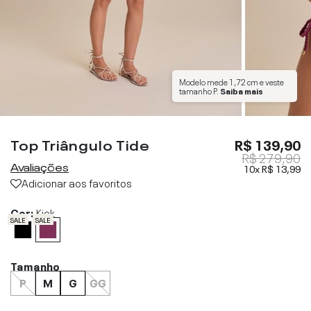
Modelo mede
1,72 cm
e veste
tamanho
P
.
Saiba mais
Top Triângulo Tide
R$ 139,90
R$ 279,90
Avaliações
10x
R$ 13,99
Adicionar aos favoritos
Cor:
Kick
SALE
SALE
Tamanho
P
M
G
GG