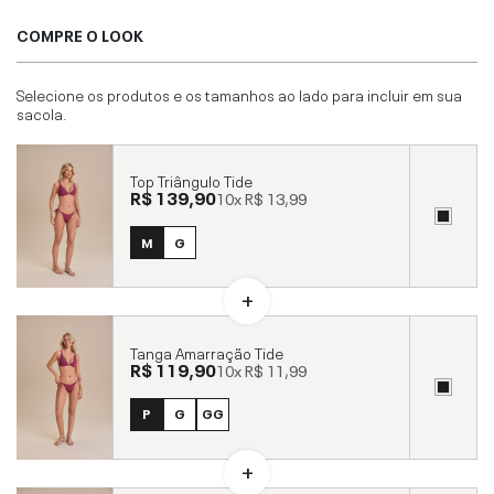
COMPRE O LOOK
Selecione os produtos e os tamanhos ao lado para incluir em sua
sacola.
Top Triângulo Tide
R$ 139,90
10x
R$ 13,99
M
G
Tanga Amarração Tide
R$ 119,90
10x
R$ 11,99
P
G
GG