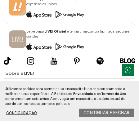
experiências únicas.
Baixe o app
LIVE! Oficial
e tenha uma compra facilitada, segura e
simples.
Sobre a LIVE!
Institucional
Utilizamos cookies para permitir que o nosso site funcione corretamente e
melhorar a sua experiência. A
Politica de Privacidade
e os
Termos de Uso
Informações
complementam este aviso. Ao navegar em nosso site, o usuário estará de
acordo com os nossos termos e políticas.
Ajuda
CONTINUAR E FECHAR
CONFIGURAÇÃO
Segurança e Qualidade
LIVE!
©
2026
- TODOS OS DIREITOS RESERVADOS -
RUA MANOEL FRANCISCO
DA COSTA, 1600 - BAIRRO VIEIRA - CEP 89257-207
-
JARAGUÁ DO SUL
/
SC
-