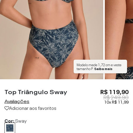
Modelo mede
1,72 cm
e veste
tamanho
P
.
Saiba mais
Top Triângulo Sway
R$ 119,90
R$ 249,90
Avaliações
10x
R$ 11,99
Adicionar aos favoritos
Cor:
Sway