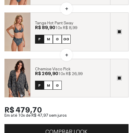
Tanga Hot Pant Sway
R$ 89,90
10x
R$ 8,99
P
M
G
GG
Chemise Visco Pick
R$ 269,90
10x
R$ 26,99
P
M
G
R$ 479,70
Em até 10x de
R$ 47,97
sem juros
COMPRAR LOOK