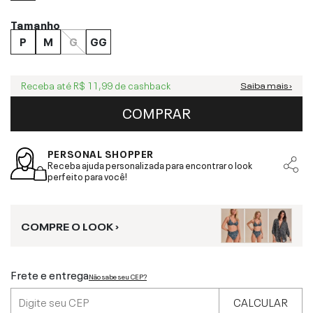
Tamanho
P
M
G
GG
Receba até
R$ 11,99
de cashback
Saiba mais ›
COMPRAR
PERSONAL SHOPPER
Receba ajuda personalizada para encontrar o look
perfeito para você!
COMPRE O LOOK ›
Frete e entrega
Não sabe seu CEP?
CALCULAR