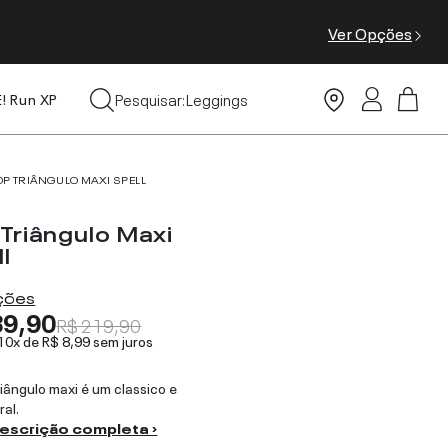
Ver Opções
Tops
Pesquisar:
Leggings
E! Run XP
Moda Praia
OP TRIÂNGULO MAXI SPELL
 Triângulo Maxi
l
ações
89,90
R$ 219,90
 10x de
R$ 8,99
sem juros
riângulo maxi é um classico e
al.
descrição completa ›