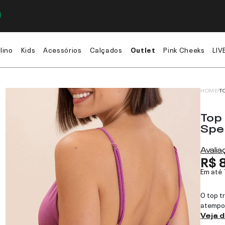
lino
Kids
Acessórios
Calçados
Outlet
Pink Cheeks
LIV
HOME
T
Top
Spel
Avali
R$ 
Em até
O top t
atempor
Veja 