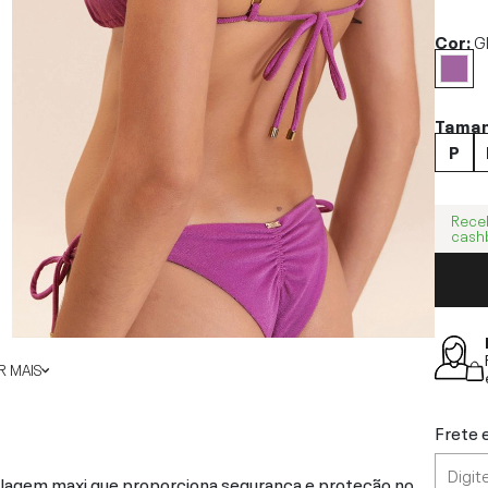
Cor:
G
Tama
P
Rece
cash
 MAIS
Frete 
delagem maxi que proporciona segurança e proteção no