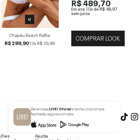
R$ 489,70
Em até 10x de
R$ 48,97
sem juros
U
Chapéu Beach Raffia
COMPRAR LOOK
R$ 299,90
10x
R$ 29,99
Baixe o app
LIVE! Oficial
e tenha uma compra
facilitada, segura e simples.
ções
Ajuda
devoluções
Central de Atendimento