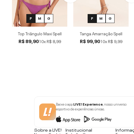
P
M
G
P
M
G
Top Triângulo Maxi Spell
Tanga Amarração Spell
R$ 89,90
R$ 99,90
10x
R$ 8,99
10x
R$ 9,99
Baixe o app
LIVE! Experience
, nosso universo
esportivo de experiências únicas.
Sobre a LIVE!
Institucional
Informa
Nossos Produtos
Trabalhe Conosco
Trocas e 