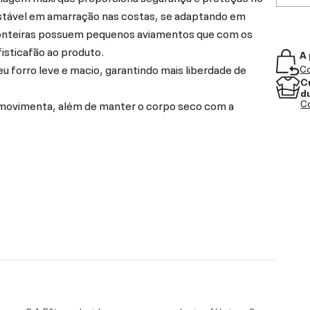
ustável em amarração nas costas, se adaptando em
s ponteiras possuem pequenos aviamentos que com os
isticafão ao produto.
A 
u forro leve e macio, garantindo mais liberdade de
Co
C
d
Co
e movimenta, além de manter o corpo seco com a