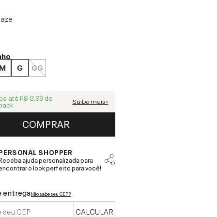
laze
nho
M
G
GG
ba até
R$ 8,99
de
Saiba mais ›
back
COMPRAR
PERSONAL SHOPPER
Receba ajuda personalizada para
encontrar o look perfeito para você!
e entrega
Não sabe seu CEP?
CALCULAR