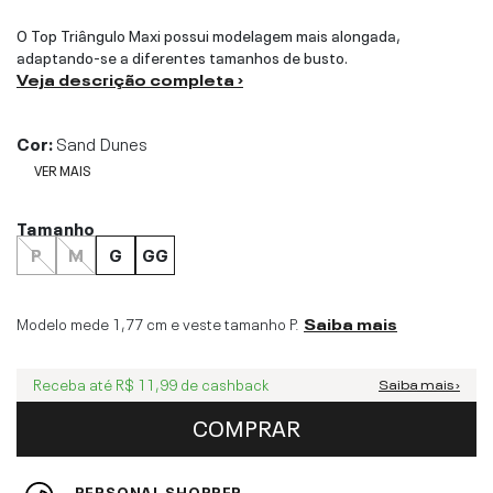
O Top Triângulo Maxi possui modelagem mais alongada,
adaptando-se a diferentes tamanhos de busto.
Veja descrição completa ›
Cor:
Sand Dunes
VER MAIS
Tamanho
P
M
G
GG
Modelo mede
1,77 cm
e veste tamanho
P
.
Saiba mais
Receba até
R$ 11,99
de cashback
Saiba mais ›
COMPRAR
PERSONAL SHOPPER