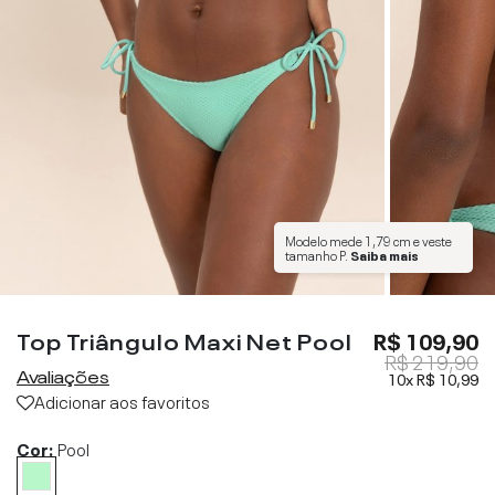
Modelo mede
1,79 cm
e veste
tamanho
P
.
Saiba mais
Top Triângulo Maxi Net Pool
R$ 109,90
R$ 219,90
Avaliações
10x
R$ 10,99
Adicionar aos favoritos
Cor:
Pool