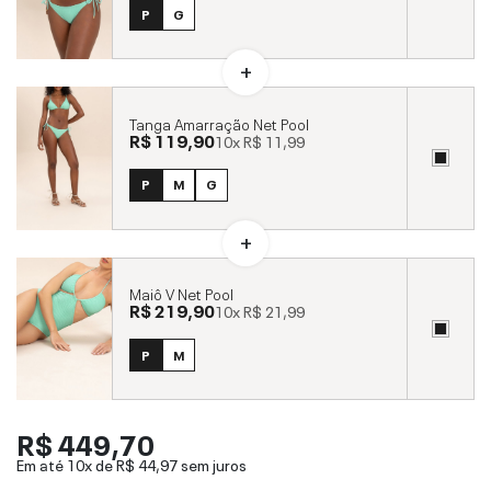
P
G
Tanga Amarração Net Pool
R$ 119,90
10x
R$ 11,99
P
M
G
Maiô V Net Pool
R$ 219,90
10x
R$ 21,99
P
M
R$ 449,70
Em até 10x de
R$ 44,97
sem juros