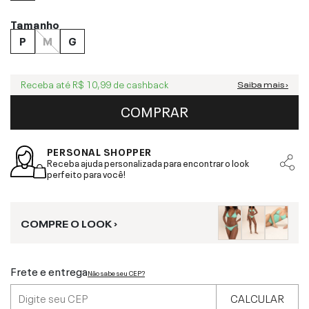
Tamanho
P
M
G
Receba até
R$ 10,99
de cashback
Saiba mais ›
COMPRAR
PERSONAL SHOPPER
Receba ajuda personalizada para encontrar o look
perfeito para você!
COMPRE O LOOK ›
Frete e entrega
Não sabe seu CEP?
CALCULAR