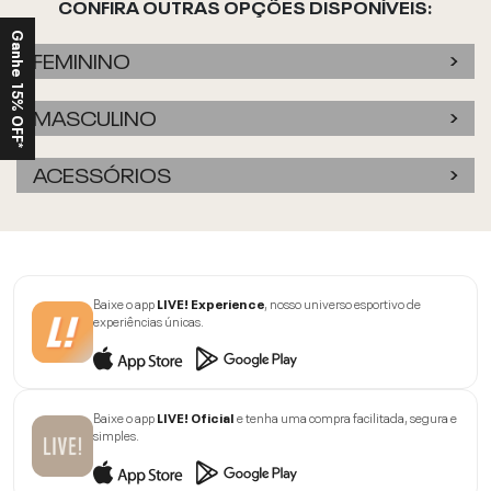
CONFIRA OUTRAS OPÇÕES DISPONÍVEIS:
Ganhe 15% OFF*
FEMININO
MASCULINO
ACESSÓRIOS
Baixe o app
LIVE! Experience
, nosso universo esportivo de
experiências únicas.
Baixe o app
LIVE! Oficial
e tenha uma compra facilitada, segura e
simples.