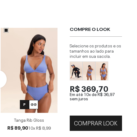
COMPRE O LOOK
Selecione os produtos e os
tamanhos ao lado para
incluir em sua sacola.
R$ 369,70
Em até 10x de
R$ 36,97
sem juros
P
GG
Tanga Rib Gloss
COMPRAR LOOK
R$ 89,90
10x
R$ 8,99