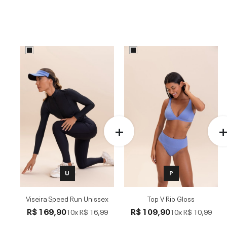
U
P
Viseira Speed Run Unissex
Top V Rib Gloss
R$ 169,90
R$ 109,90
10x
R$ 16,99
10x
R$ 10,99