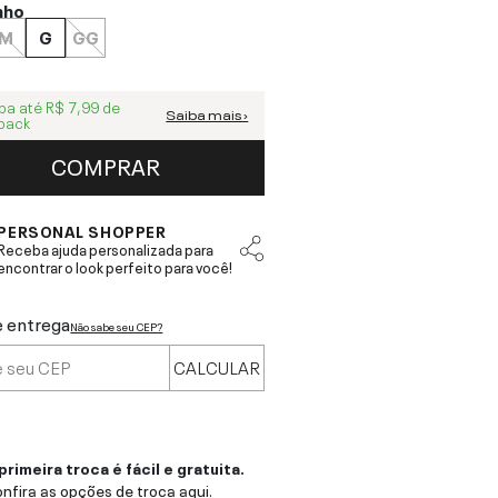
nho
M
G
GG
ba até
R$ 7,99
de
Saiba mais ›
back
COMPRAR
PERSONAL SHOPPER
Receba ajuda personalizada para
encontrar o look perfeito para você!
e entrega
Não sabe seu CEP?
CALCULAR
primeira troca é fácil e gratuita.
nfira as opções de troca aqui.