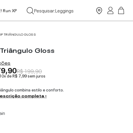
Tops
Pesquisar:
Leggings
E! Run XP
Moda Praia
OP TRIÂNGULO GLOSS
 Triângulo Gloss
ações
79,90
R$ 199,90
 10x de
R$ 7,99
sem juros
riângulo combina estilo e conforto.
descrição completa ›
ain