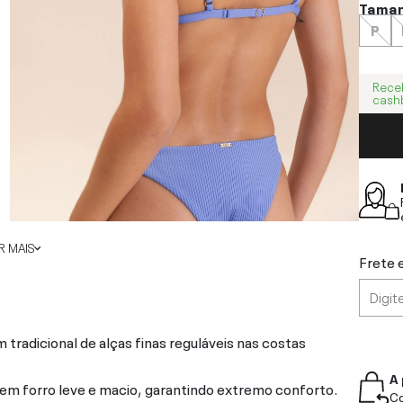
Tama
P
Rece
cash
 MAIS
Frete 
tradicional de alças finas reguláveis nas costas
A 
em forro leve e macio, garantindo extremo conforto.
Co