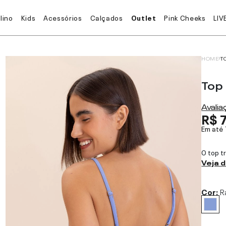
lino
Kids
Acessórios
Calçados
Outlet
Pink Cheeks
LIV
HOME
T
Top
Avali
R$ 
Em até
O top t
Veja 
Cor:
R