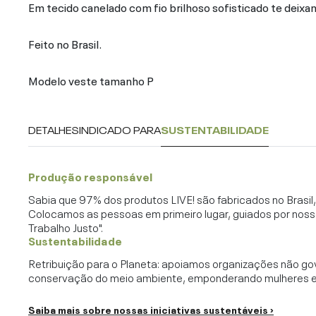
Em tecido canelado com fio brilhoso sofisticado te deixan
Feito no Brasil.
Modelo veste tamanho P
DETALHES
INDICADO PARA
SUSTENTABILIDADE
Produção responsável
Sabia que 97% dos produtos LIVE! são fabricados no Brasi
Colocamos as pessoas em primeiro lugar, guiados por noss
Trabalho Justo".
Sustentabilidade
Retribuição para o Planeta: apoiamos organizações não go
conservação do meio ambiente, emponderando mulheres e c
Saiba mais sobre nossas iniciativas sustentáveis ›