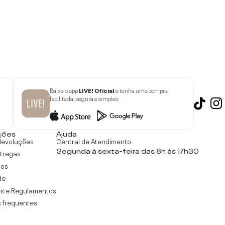
Baixe o app
LIVE! Oficial
e tenha uma compra
facilitada, segura e simples.
ções
Ajuda
devoluções
Central de Atendimento
Segunda à sexta-feira das 8h às 17h30
ntregas
tos
de
s e Regulamentos
 frequentes