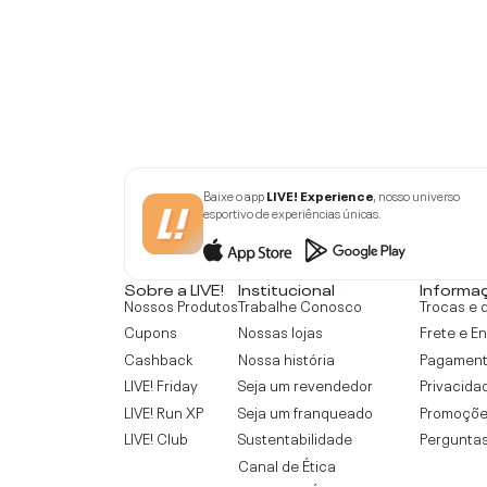
Baixe o app
LIVE! Experience
, nosso universo
esportivo de experiências únicas.
Sobre a LIVE!
Institucional
Informa
Nossos Produtos
Trabalhe Conosco
Trocas e 
Cupons
Nossas lojas
Frete e E
Cashback
Nossa história
Pagamen
LIVE! Friday
Seja um revendedor
Privacida
LIVE! Run XP
Seja um franqueado
Promoçõe
LIVE! Club
Sustentabilidade
Perguntas
Canal de Ética