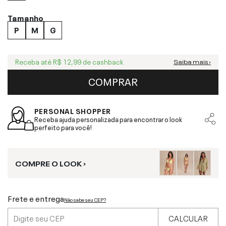
Tamanho
P
M
G
Receba até
R$ 12,99
de cashback
Saiba mais ›
COMPRAR
PERSONAL SHOPPER
Receba ajuda personalizada para encontrar o look
perfeito para você!
COMPRE O LOOK ›
Frete e entrega
Não sabe seu CEP?
CALCULAR