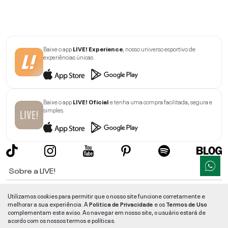
Baixe o app
LIVE! Experience
, nosso universo esportivo de
experiências únicas.
Baixe o app
LIVE! Oficial
e tenha uma compra facilitada, segura e
simples.
Sobre a LIVE!
Institucional
Utilizamos cookies para permitir que o nosso site funcione corretamente e
melhorar a sua experiência. A
Politica de Privacidade
e os
Termos de Uso
Informações
complementam este aviso. Ao navegar em nosso site, o usuário estará de
acordo com os nossos termos e políticas.