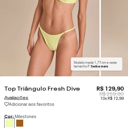
Modelo mede
1,77 cm
e veste
tamanho
P
.
Saiba mais
Top Triângulo Fresh Dive
R$ 129,90
R$ 259,90
Avaliações
10x
R$ 12,99
Adicionar aos favoritos
Cor:
Milestones