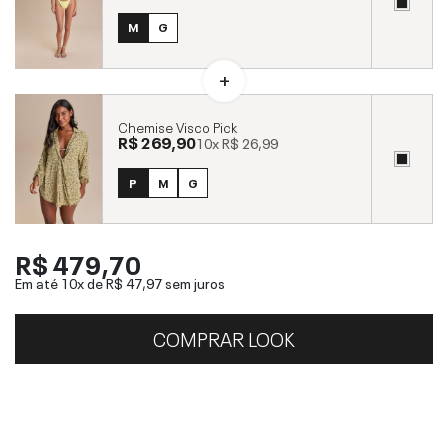
M
G
Chemise Visco Pick
R$ 269,90
10x
R$ 26,99
P
M
G
R$ 479,70
Em até 10x de
R$ 47,97
sem juros
COMPRAR LOOK