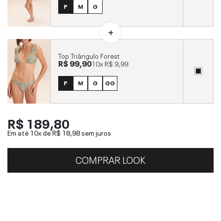
P
M
G
Top Triângulo Forest
R$ 99,90
10x
R$ 9,99
P
M
G
GG
R$ 189,80
Em até 10x de
R$ 18,98
sem juros
COMPRAR LOOK