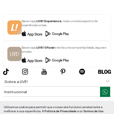
Baixe o app
LIVE! Experience
, nosso universo esportivo de
experiências únicas.
Baixe o app
LIVE! Oficial
e tenha uma compra facilitada, segura e
simples.
Sobre a LIVE!
Institucional
Informações
Utilizamos cookies para permitir que o nosso site funcione corretamente e
melhorar a sua experiência. A
Politica de Privacidade
e os
Termos de Uso
Ajuda