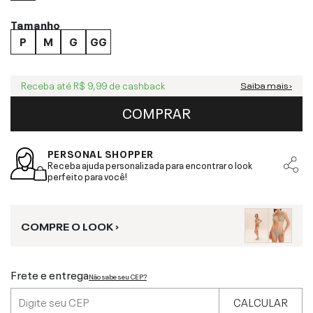
Tamanho
P
M
G
GG
Receba até
R$ 9,99
de cashback
Saiba mais ›
COMPRAR
PERSONAL SHOPPER
Receba ajuda personalizada para encontrar o look
perfeito para você!
COMPRE O LOOK ›
Frete e entrega
Não sabe seu CEP?
CALCULAR