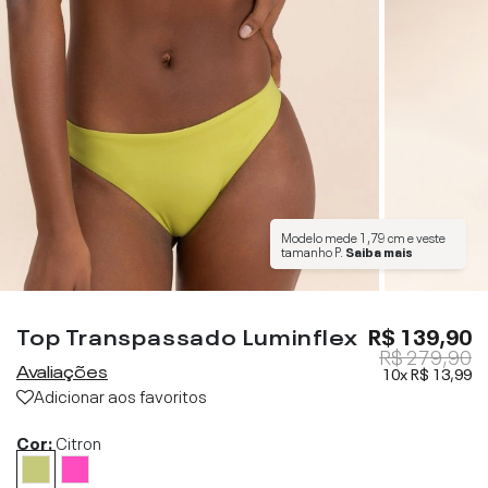
Modelo mede
1,79 cm
e veste
tamanho
P
.
Saiba mais
Top Transpassado Luminflex
R$ 139,90
R$ 279,90
Avaliações
10x
R$ 13,99
Adicionar aos favoritos
Cor:
Citron