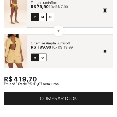
Tanga Luminflex
R$ 79,90
10x
R$ 7,99
P
M
G
Chemise Ampla Lumisoft
R$ 199,90
10x
R$ 19,99
M
G
R$ 419,70
Em até 10x de
R$ 41,97
sem juros
COMPRAR LOOK