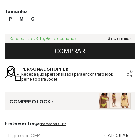
Tamanho
P
M
G
Receba até
R$ 13,99
de cashback
Saiba mais ›
COMPRAR
PERSONAL SHOPPER
Receba ajuda personalizada para encontrar o look
perfeito para você!
COMPRE O LOOK ›
Frete e entrega
Não sabe seu CEP?
CALCULAR