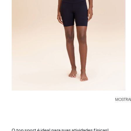
MOSTRAR
O top sport é ideal para suas atividades físicas!