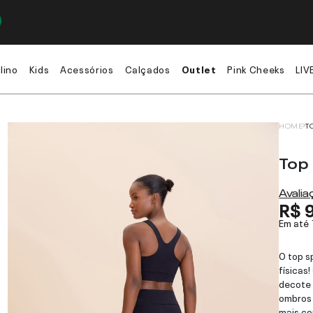
lino
Kids
Acessórios
Calçados
Outlet
Pink Cheeks
LIV
HOME
T
Top
Avali
R$ 
Em até
O top s
físicas
decote 
ombros 
mais co