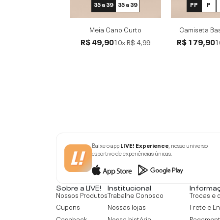
35 a 39
35 a 39
PP
P
Meia Cano Curto
Camiseta Bas
R$ 49,90
R$ 179,90
10x
R$ 4,99
1
Baixe o app
LIVE! Experience
, nosso universo
esportivo de experiências únicas.
Sobre a LIVE!
Institucional
Informa
Nossos Produtos
Trabalhe Conosco
Trocas e 
Cupons
Nossas lojas
Frete e E
Cashback
Nossa história
Pagamen