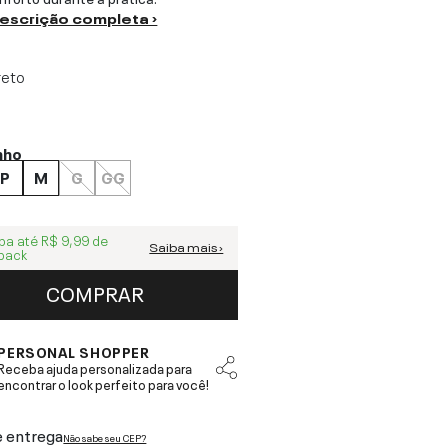
descrição completa ›
reto
nho
P
M
G
GG
ba até
R$ 9,99
de
Saiba mais ›
back
COMPRAR
PERSONAL SHOPPER
Receba ajuda personalizada para
encontrar o look perfeito para você!
e entrega
Não sabe seu CEP?