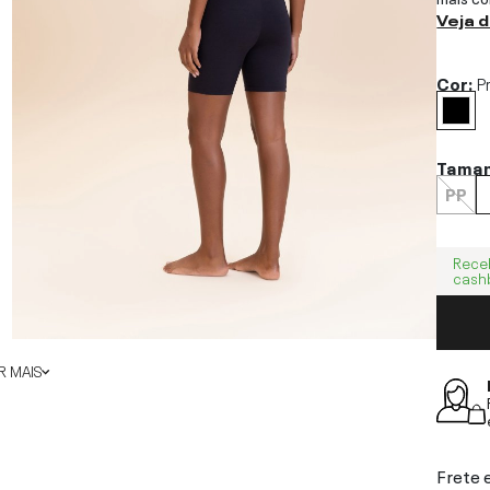
Veja 
Cor:
P
Tama
PP
Rece
cash
 MAIS
Frete 