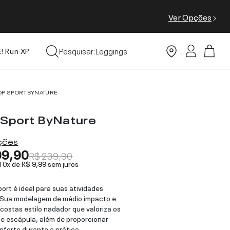
Ver Opções
Tops
Pesquisar:
Leggings
E! Run XP
Moda Praia
OP SPORT BYNATURE
 Sport ByNature
ações
99,90
R$ 239,90
 10x de
R$ 9,99
sem juros
port é ideal para suas atividades
! Sua modelagem de médio impacto e
costas estilo nadador que valoriza os
e escápula, além de proporcionar
nforto durante a prática.