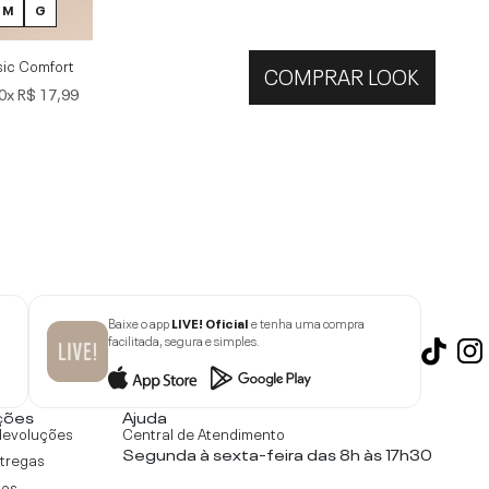
M
G
ic Comfort
COMPRAR LOOK
0x
R$ 17,99
Baixe o app
LIVE! Oficial
e tenha uma compra
facilitada, segura e simples.
ções
Ajuda
devoluções
Central de Atendimento
Segunda à sexta-feira das 8h às 17h30
ntregas
tos