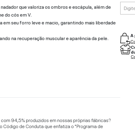
nadador que valoriza os ombros e escápula, além de
he do cós em V.
a em seu forro leve e macio, garantindo mais liberdade
A 
ando na recuperação muscular e aparência da pele.
Co
C
d
Co
l, com 94,5% produzidos em nossas próprias fábricas?
o Código de Conduta que enfatiza o "Programa de