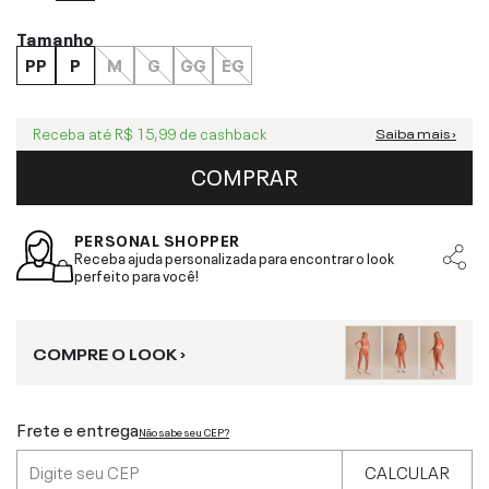
Tamanho
PP
P
M
G
GG
EG
Receba até
R$ 15,99
de cashback
Saiba mais ›
COMPRAR
PERSONAL SHOPPER
Receba ajuda personalizada para encontrar o look
perfeito para você!
COMPRE O LOOK ›
Frete e entrega
Não sabe seu CEP?
CALCULAR