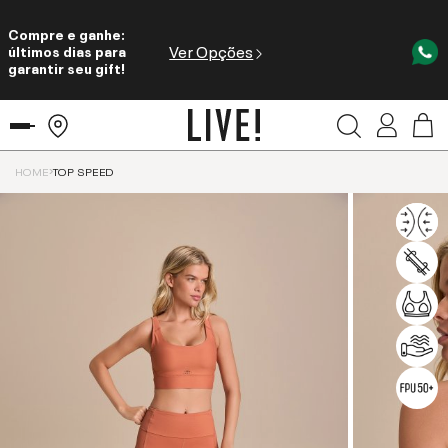
Compre e ganhe:
Ver Opções
últimos dias para
garantir seu gift!
HOME
TOP SPEED