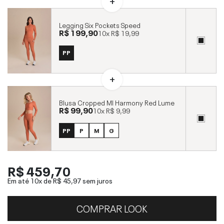
Legging Six Pockets Speed
R$ 199,90
10x
R$ 19,99
PP
Blusa Cropped Ml Harmony Red Lume
R$ 99,90
10x
R$ 9,99
PP
P
M
G
R$ 459,70
Em até 10x de
R$ 45,97
sem juros
COMPRAR LOOK