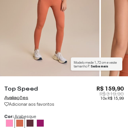
Modelo mede
1,72 cm
e veste
tamanho
P
.
Saiba mais
Top Speed
R$ 159,90
R$ 319,90
Avaliações
10x
R$ 15,99
Adicionar aos favoritos
Cor:
Arabesque