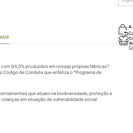
A 
Co
DADE
C
d
Co
l, com 94,5% produzidos em nossas próprias fábricas?
o Código de Conduta que enfatiza o "Programa de
vernamentais que atuam na biodiversidade, proteção e
rianças em situação de vulnerabilidade social.