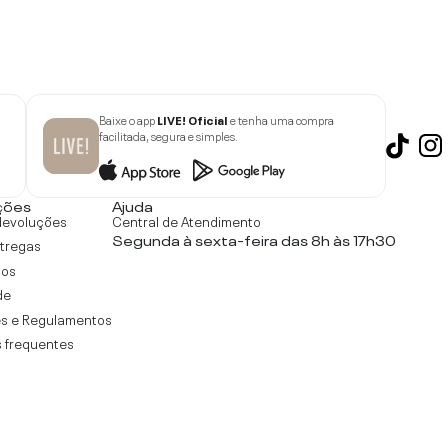
Baixe o app
LIVE! Oficial
e tenha uma compra
facilitada, segura e simples.
ções
Ajuda
devoluções
Central de Atendimento
Segunda à sexta-feira das 8h às 17h30
ntregas
tos
de
s e Regulamentos
 frequentes