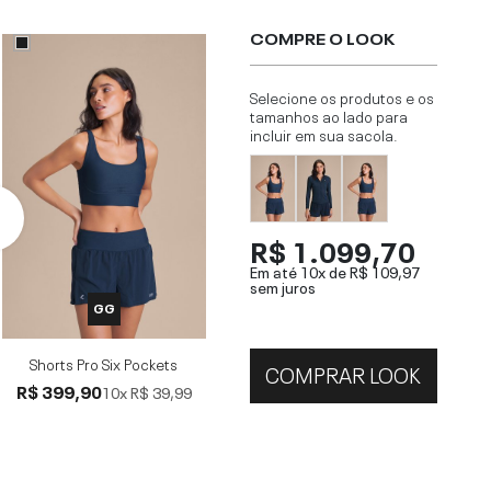
COMPRE O LOOK
Selecione os produtos e os
tamanhos ao lado para
incluir em sua sacola.
R$ 1.099,70
Em até 10x de
R$ 109,97
sem juros
GG
Shorts Pro Six Pockets
COMPRAR LOOK
R$ 399,90
10x
R$ 39,99