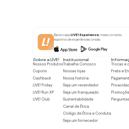
Baixe o app
LIVE! Experience
, nosso universo
esportivo de experiências únicas.
Sobre a LIVE!
Institucional
Informa
Nossos Produtos
Trabalhe Conosco
Trocas e 
Cupons
Nossas lojas
Frete e E
Cashback
Nossa história
Pagamen
LIVE! Friday
Seja um revendedor
Privacida
LIVE! Run XP
Seja um franqueado
Promoçõe
LIVE! Club
Sustentabilidade
Perguntas
Canal de Ética
Código de Ética e Conduta
Seja um fornecedor