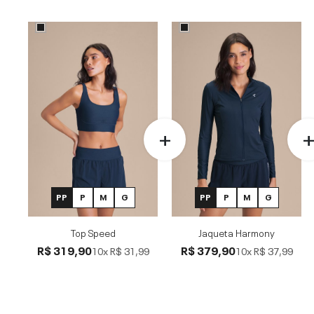
PP
P
M
G
PP
P
M
G
Top Speed
Jaqueta Harmony
R$ 319,90
R$ 379,90
10x
R$ 31,99
10x
R$ 37,99