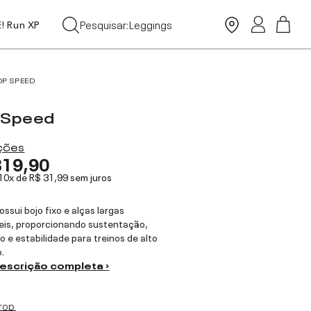
Tops
Pesquisar:
Leggings
E! Run XP
Moda Praia
OP SPEED
 Speed
ações
319,90
 10x de
R$ 31,99
sem juros
ossui bojo fixo e alças largas
eis, proporcionando sustentação,
o e estabilidade para treinos de alto
.
descrição completa ›
rop