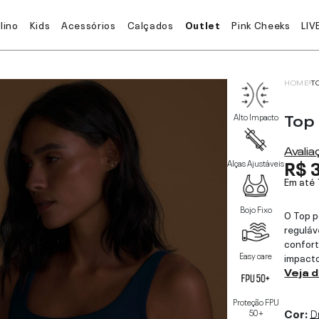
lino
Kids
Acessórios
Calçados
Outlet
Pink Cheeks
LIV
HOME
T
Top
Alto Impacto
Avali
R$ 
Alças Ajustáveis
Em até
Bojo Fixo
O Top p
reguláv
confort
Easy care
impacto
Veja 
Proteção FPU
Cor:
D
50+