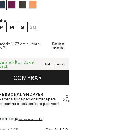
nho
P
M
G
GG
 mede
1,77 cm
e veste
Saiba
o
P
.
mais
ba até
R$ 31,99
de
Saiba mais ›
back
COMPRAR
PERSONAL SHOPPER
Receba ajuda personalizada para
encontrar o look perfeito para você!
e entrega
Não sabe seu CEP?
CALCULAR