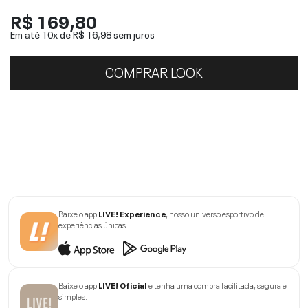
R$ 169,80
Em até 10x de
R$ 16,98
sem juros
COMPRAR LOOK
Baixe o app
LIVE! Experience
, nosso universo esportivo de
experiências únicas.
Baixe o app
LIVE! Oficial
e tenha uma compra facilitada, segura e
simples.