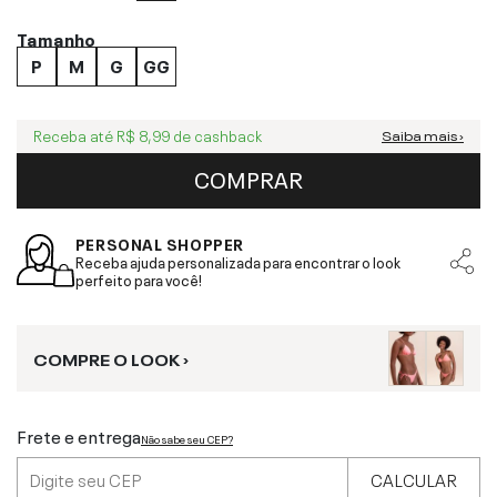
Tamanho
P
M
G
GG
Receba até
R$ 8,99
de cashback
Saiba mais ›
COMPRAR
PERSONAL SHOPPER
Receba ajuda personalizada para encontrar o look
perfeito para você!
COMPRE O LOOK ›
Frete e entrega
Não sabe seu CEP?
CALCULAR