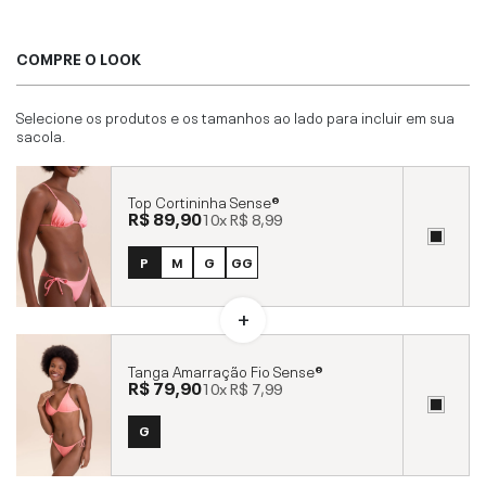
COMPRE O LOOK
Selecione os produtos e os tamanhos ao lado para incluir em sua
sacola.
Top Cortininha Sense®
R$ 89,90
10x
R$ 8,99
P
M
G
GG
Tanga Amarração Fio Sense®
R$ 79,90
10x
R$ 7,99
G