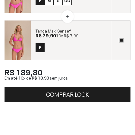
P
M
G
GG
Tanga Maxi Sense®
R$ 79,90
10x
R$ 7,99
P
R$ 189,80
Em até 10x de
R$ 18,98
sem juros
COMPRAR LOOK