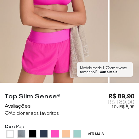
Modelo mede
1,72 cm
e veste
tamanho
P
.
Saiba mais
Top Slim Sense®
R$ 89,90
R$ 189,90
Avaliações
10x
R$ 8,99
Adicionar aos favoritos
Cor:
Pop
VER MAIS