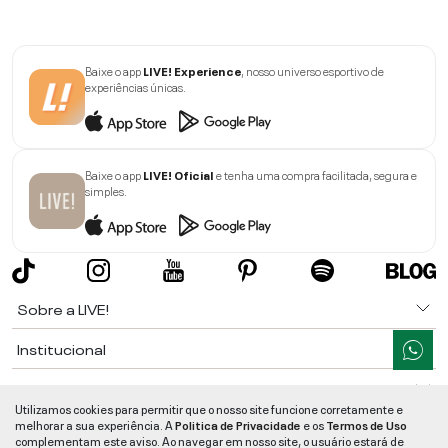
Baixe o app
LIVE! Experience
, nosso universo esportivo de
experiências únicas.
Baixe o app
LIVE! Oficial
e tenha uma compra facilitada, segura e
simples.
Sobre a LIVE!
Institucional
Informações
Utilizamos cookies para permitir que o nosso site funcione corretamente e
melhorar a sua experiência. A
Politica de Privacidade
e os
Termos de Uso
Ajuda
complementam este aviso. Ao navegar em nosso site, o usuário estará de