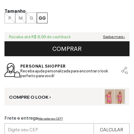
Tamanho
P
M
G
GG
Receba até
R$ 8,99
de cashback
Saiba mais ›
COMPRAR
PERSONAL SHOPPER
Receba ajuda personalizada para encontrar o look
perfeito para você!
COMPRE O LOOK ›
Frete e entrega
Não sabe seu CEP?
CALCULAR