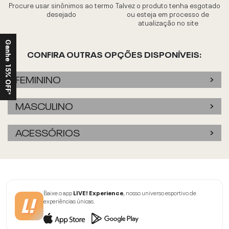
Procure usar sinônimos ao termo
Talvez o produto tenha esgotado
desejado
ou esteja em processo de
atualização no site
Ganhe 15% OFF*
CONFIRA OUTRAS OPÇÕES DISPONÍVEIS:
FEMININO
MASCULINO
ACESSÓRIOS
Baixe o app
LIVE! Experience
, nosso universo esportivo de
experiências únicas.