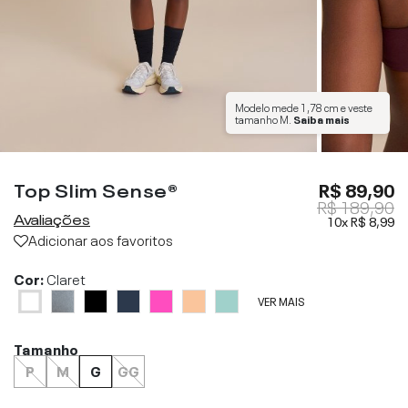
Modelo mede
1,78 cm
e veste
tamanho
M
.
Saiba mais
Top Slim Sense®
R$ 89,90
R$ 189,90
Avaliações
10x
R$ 8,99
Adicionar aos favoritos
Cor:
Claret
VER MAIS
Tamanho
P
M
G
GG