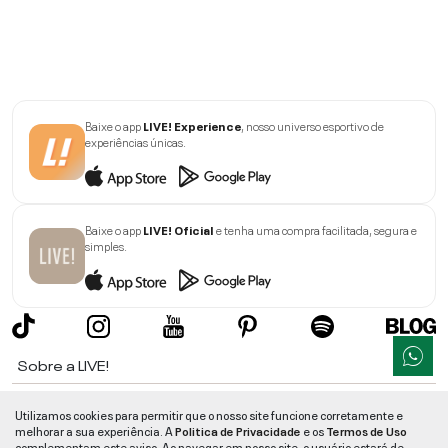
Baixe o app
LIVE! Experience
, nosso universo esportivo de
experiências únicas.
Baixe o app
LIVE! Oficial
e tenha uma compra facilitada, segura e
simples.
Sobre a LIVE!
Institucional
Utilizamos cookies para permitir que o nosso site funcione corretamente e
melhorar a sua experiência. A
Politica de Privacidade
e os
Termos de Uso
Informações
complementam este aviso. Ao navegar em nosso site, o usuário estará de