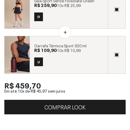
Saia Sport Sense Flowslate Green
R$ 259,90
10x
R$ 25,99
G
Garrafa Térmica Sport 920 ml
R$ 109,90
10x
R$ 10,99
U
R$ 459,70
Em até 10x de
R$ 45,97
sem juros
COMPRAR LOOK